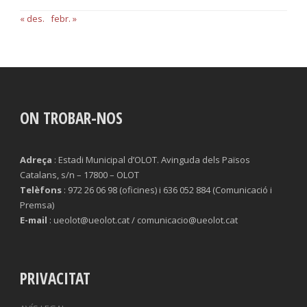
« des.
febr. »
ON TROBAR-NOS
Adreça
: Estadi Municipal d’OLOT. Avinguda dels Països
Catalans, s/n – 17800 – OLOT
Telèfons
: 972 26 06 98 (oficines) i 636 052 884 (Comunicació i
Premsa)
E-mail
: ueolot@ueolot.cat / comunicacio@ueolot.cat
PRIVACITAT