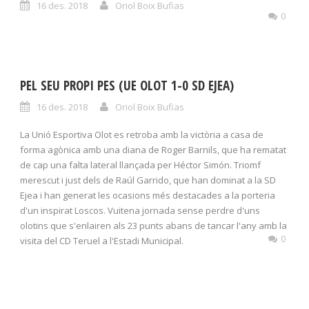
16 des. 2018
Oriol Boix Bufias
0
PEL SEU PROPI PES (UE OLOT 1-0 SD EJEA)
16 des. 2018
Oriol Boix Bufias
La Unió Esportiva Olot es retroba amb la victòria a casa de
forma agònica amb una diana de Roger Barnils, que ha rematat
de cap una falta lateral llançada per Héctor Simón. Triomf
merescut i just dels de Raúl Garrido, que han dominat a la SD
Ejea i han generat les ocasions més destacades a la porteria
d'un inspirat Loscos. Vuitena jornada sense perdre d'uns
olotins que s'enlairen als 23 punts abans de tancar l'any amb la
0
visita del CD Teruel a l'Estadi Municipal.