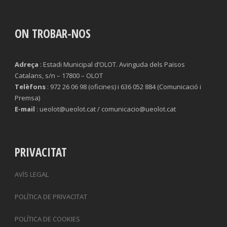
ON TROBAR-NOS
Adreça
: Estadi Municipal d’OLOT. Avinguda dels Països
Catalans, s/n – 17800 – OLOT
Telèfons
: 972 26 06 98 (oficines) i 636 052 884 (Comunicació i
Premsa)
E-mail
: ueolot@ueolot.cat / comunicacio@ueolot.cat
PRIVACITAT
AVÍS LEGAL
POLÍTICA DE PRIVACITAT
POLÍTICA DE COOKIES