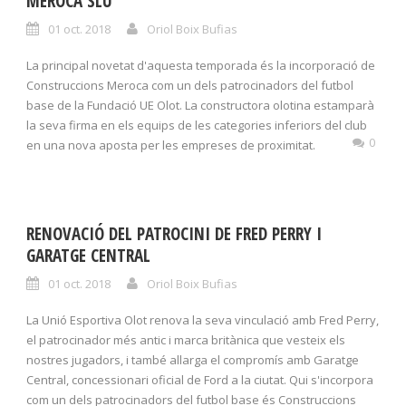
MEROCA SLU
01 oct. 2018
Oriol Boix Bufias
La principal novetat d'aquesta temporada és la incorporació de
Construccions Meroca com un dels patrocinadors del futbol
base de la Fundació UE Olot. La constructora olotina estamparà
la seva firma en els equips de les categories inferiors del club
0
en una nova aposta per les empreses de proximitat.
RENOVACIÓ DEL PATROCINI DE FRED PERRY I
GARATGE CENTRAL
01 oct. 2018
Oriol Boix Bufias
La Unió Esportiva Olot renova la seva vinculació amb Fred Perry,
el patrocinador més antic i marca britànica que vesteix els
nostres jugadors, i també allarga el compromís amb Garatge
Central, concessionari oficial de Ford a la ciutat. Qui s'incorpora
com un dels patrocinadors del futbol base és Construccions