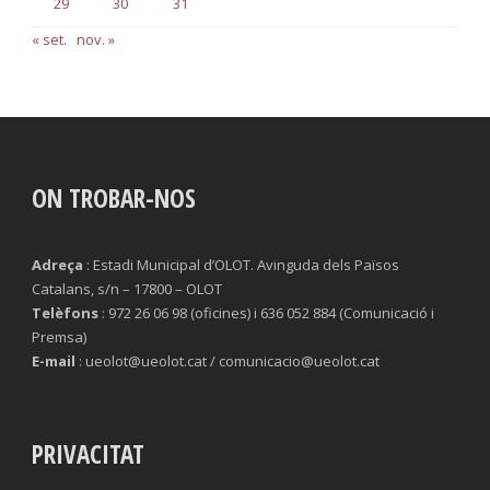
29
30
31
« set.
nov. »
ON TROBAR-NOS
Adreça
: Estadi Municipal d’OLOT. Avinguda dels Països
Catalans, s/n – 17800 – OLOT
Telèfons
: 972 26 06 98 (oficines) i 636 052 884 (Comunicació i
Premsa)
E-mail
: ueolot@ueolot.cat / comunicacio@ueolot.cat
PRIVACITAT