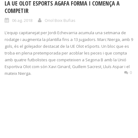
LA UE OLOT ESPORTS AGAFA FORMA I COMENÇA A
COMPETIR
06 ag. 2018
Oriol Boix Bufias
L’equip capitanejat per Jordi Echevarria acumula una setmana de
rodatge i augmenta la plantilla fins a 13 jugadors. Marc Nierga, amb 9
gols, és el golejador destacat de la UE Olot eSports. Un bloc que es
troba en plena pretemporada per acoblar les peces i que compta
amb quatre futbolistes que competeixen a Segona B amb la Unió
Esportiva Olot com són Xavi Ginard, Guillem Sacrest, Lluís Aspar i el
0
mateix Nierga.