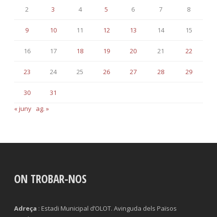
2
3
4
5
6
7
8
9
10
11
12
13
14
15
16
17
18
19
20
21
22
23
24
25
26
27
28
29
30
31
« juny
ag. »
ON TROBAR-NOS
Adreça
: Estadi Municipal d’OLOT. Avinguda dels Països