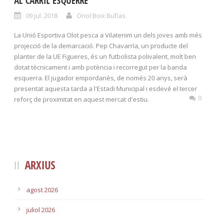
AL CARRIL ESQUERRE
09 jul. 2018
Oriol Boix Bufias
La Unió Esportiva Olot pesca a Vilatenim un dels joves amb més
projecció de la demarcació. Pep Chavarría, un producte del
planter de la UE Figueres, és un futbolista polivalent, molt ben
dotat tècnicament i amb potència i recorregut per la banda
esquerra. El jugador empordanès, de només 20 anys, serà
presentat aquesta tarda a l'Estadi Municipal i esdevé el tercer
0
reforç de proximitat en aquest mercat d'estiu.
ARXIUS
agost 2026
juliol 2026