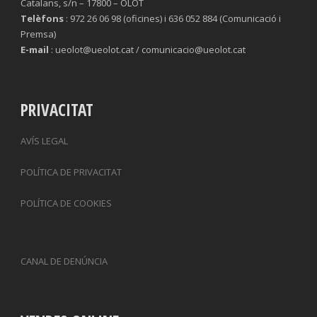
Catalans, s/n – 17800 – OLOT
Telèfons
: 972 26 06 98 (oficines) i 636 052 884 (Comunicació i
Premsa)
E-mail
: ueolot@ueolot.cat / comunicacio@ueolot.cat
PRIVACITAT
AVÍS LEGAL
POLÍTICA DE PRIVACITAT
POLÍTICA DE COOKIES
CANAL DE DENÚNCIA