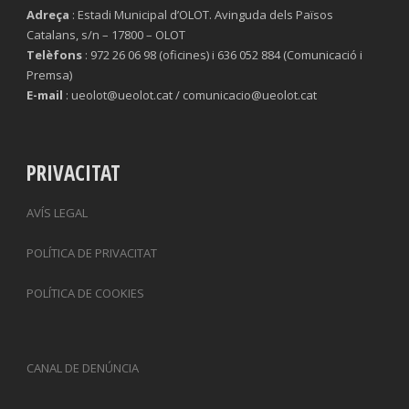
Adreça
: Estadi Municipal d’OLOT. Avinguda dels Països
Catalans, s/n – 17800 – OLOT
Telèfons
: 972 26 06 98 (oficines) i 636 052 884 (Comunicació i
Premsa)
E-mail
: ueolot@ueolot.cat / comunicacio@ueolot.cat
PRIVACITAT
AVÍS LEGAL
POLÍTICA DE PRIVACITAT
POLÍTICA DE COOKIES
CANAL DE DENÚNCIA