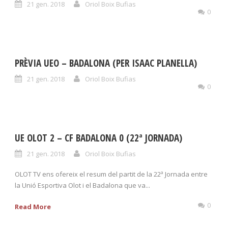
21 gen. 2018
Oriol Boix Bufias
0
PRÈVIA UEO – BADALONA (PER ISAAC PLANELLA)
21 gen. 2018
Oriol Boix Bufias
0
UE OLOT 2 – CF BADALONA 0 (22ª JORNADA)
21 gen. 2018
Oriol Boix Bufias
OLOT TV ens ofereix el resum del partit de la 22ª Jornada entre
la Unió Esportiva Olot i el Badalona que va...
0
Read More