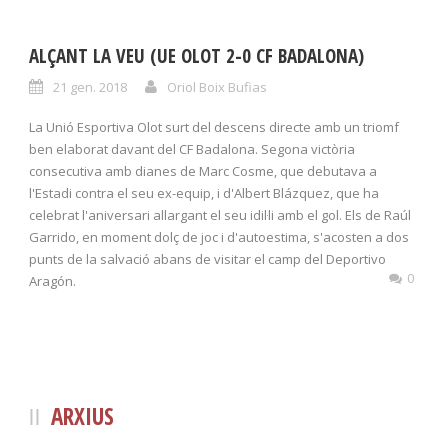
ALÇANT LA VEU (UE OLOT 2-0 CF BADALONA)
21 gen. 2018
Oriol Boix Bufias
La Unió Esportiva Olot surt del descens directe amb un triomf
ben elaborat davant del CF Badalona. Segona victòria
consecutiva amb dianes de Marc Cosme, que debutava a
l'Estadi contra el seu ex-equip, i d'Albert Blázquez, que ha
celebrat l'aniversari allargant el seu idil·li amb el gol. Els de Raúl
Garrido, en moment dolç de joc i d'autoestima, s'acosten a dos
punts de la salvació abans de visitar el camp del Deportivo
0
Aragón.
ARXIUS