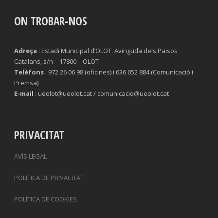
ON TROBAR-NOS
Adreça
: Estadi Municipal d’OLOT. Avinguda dels Països
Catalans, s/n – 17800 – OLOT
Telèfons
: 972 26 06 98 (oficines) i 636 052 884 (Comunicació i
Premsa)
E-mail
: ueolot@ueolot.cat / comunicacio@ueolot.cat
PRIVACITAT
AVÍS LEGAL
POLÍTICA DE PRIVACITAT
POLÍTICA DE COOKIES