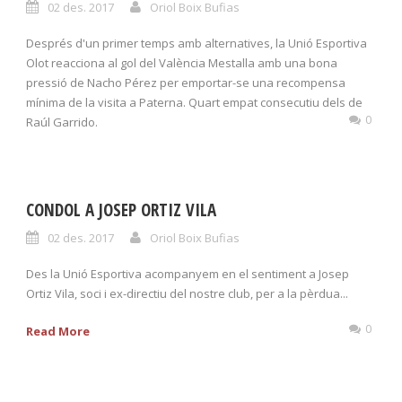
02 des. 2017
Oriol Boix Bufias
Després d'un primer temps amb alternatives, la Unió Esportiva
Olot reacciona al gol del València Mestalla amb una bona
pressió de Nacho Pérez per emportar-se una recompensa
mínima de la visita a Paterna. Quart empat consecutiu dels de
0
Raúl Garrido.
CONDOL A JOSEP ORTIZ VILA
02 des. 2017
Oriol Boix Bufias
Des la Unió Esportiva acompanyem en el sentiment a Josep
Ortiz Vila, soci i ex-directiu del nostre club, per a la pèrdua...
0
Read More