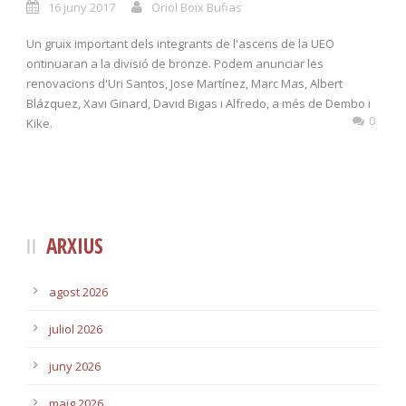
16 juny 2017
Oriol Boix Bufias
Un gruix important dels integrants de l'ascens de la UEO
ontinuaran a la divisió de bronze. Podem anunciar les
renovacions d'Uri Santos, Jose Martínez, Marc Mas, Albert
Blázquez, Xavi Ginard, David Bigas i Alfredo, a més de Dembo i
0
Kike.
ARXIUS
agost 2026
juliol 2026
juny 2026
maig 2026