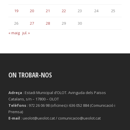
19
20
21
22
23
24
25
26
27
28
29
30
« maig
jul. »
ON TROBAR-NOS
Adreça
: Estadi Municipal d’OLOT. Avinguda dels Països
Catalans, s/n – 17800 – OLOT
Telèfons
: 972 26 06 98 (oficines) i 636 052 884 (Comunicació i
Premsa)
E-mail
: ueolot@ueolot.cat / comunicacio@ueolot.cat