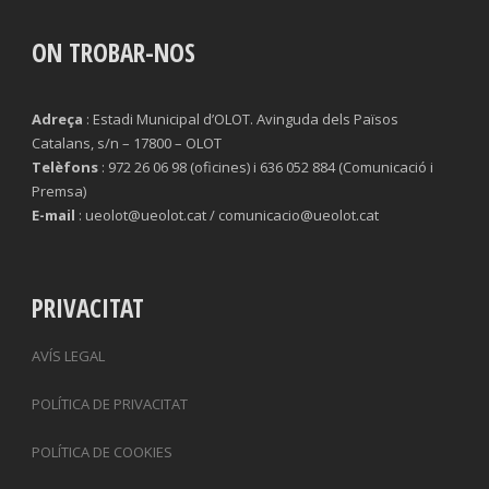
ON TROBAR-NOS
Adreça
: Estadi Municipal d’OLOT. Avinguda dels Països
Catalans, s/n – 17800 – OLOT
Telèfons
: 972 26 06 98 (oficines) i 636 052 884 (Comunicació i
Premsa)
E-mail
: ueolot@ueolot.cat / comunicacio@ueolot.cat
PRIVACITAT
AVÍS LEGAL
POLÍTICA DE PRIVACITAT
POLÍTICA DE COOKIES