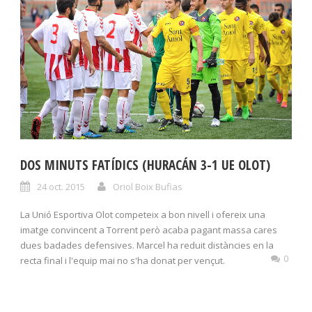
DOS MINUTS FATÍDICS (HURACÁN 3-1 UE OLOT)
24 oct. 2015
Oriol Boix Bufias
La Unió Esportiva Olot competeix a bon nivell i ofereix una
imatge convincent a Torrent però acaba pagant massa cares
dues badades defensives. Marcel ha reduit distàncies en la
0
recta final i l'equip mai no s'ha donat per vençut.