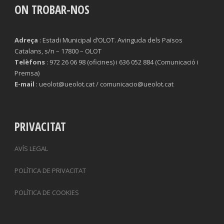
ON TROBAR-NOS
Adreça
: Estadi Municipal d’OLOT. Avinguda dels Països
Catalans, s/n – 17800 – OLOT
Telèfons
: 972 26 06 98 (oficines) i 636 052 884 (Comunicació i
Premsa)
E-mail
: ueolot@ueolot.cat / comunicacio@ueolot.cat
PRIVACITAT
AVÍS LEGAL
POLÍTICA DE PRIVACITAT
POLÍTICA DE COOKIES