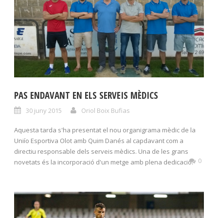
PAS ENDAVANT EN ELS SERVEIS MÈDICS
30 juny 2015
Oriol Boix Bufias
Aquesta tarda s'ha presentat el nou organigrama mèdic de la
Uniío Esportiva Olot amb Quim Danés al capdavant com a
directiu responsable dels serveis mèdics. Una de les grans
0
novetats és la incorporació d'un metge amb plena dedicació.