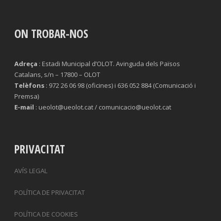
ON TROBAR-NOS
Adreça
: Estadi Municipal d’OLOT. Avinguda dels Països
Catalans, s/n – 17800 – OLOT
Telèfons
: 972 26 06 98 (oficines) i 636 052 884 (Comunicació i
Premsa)
E-mail
: ueolot@ueolot.cat / comunicacio@ueolot.cat
PRIVACITAT
AVÍS LEGAL
POLÍTICA DE PRIVACITAT
POLÍTICA DE COOKIES