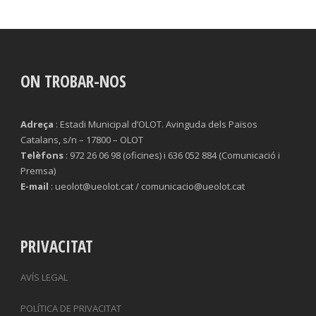
ON TROBAR-NOS
Adreça
: Estadi Municipal d’OLOT. Avinguda dels Països
Catalans, s/n – 17800 – OLOT
Telèfons
: 972 26 06 98 (oficines) i 636 052 884 (Comunicació i
Premsa)
E-mail
: ueolot@ueolot.cat / comunicacio@ueolot.cat
PRIVACITAT
AVÍS LEGAL
POLÍTICA DE PRIVACITAT