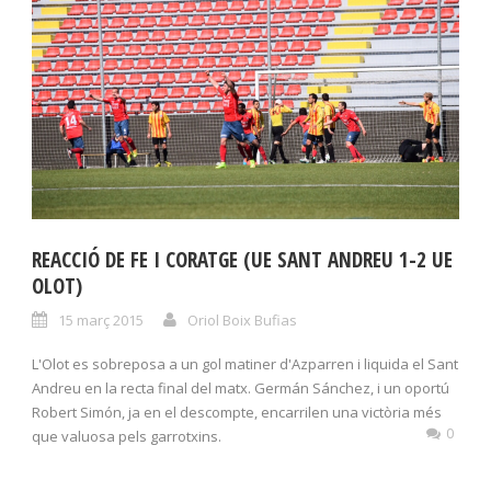
REACCIÓ DE FE I CORATGE (UE SANT ANDREU 1-2 UE
OLOT)
15 març 2015
Oriol Boix Bufias
L'Olot es sobreposa a un gol matiner d'Azparren i liquida el Sant
Andreu en la recta final del matx. Germán Sánchez, i un oportú
Robert Simón, ja en el descompte, encarrilen una victòria més
0
que valuosa pels garrotxins.