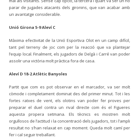
mal als visitants. Sense cap opció, la tercera i quart va ser un no
parar de jugades atacants dels gironins, que van acabar amb
un avantatge considerable.
Unió Girona 5-9 Aleví C
Màxima efectivitat de la Unió Esportiva Olot en un camp difícil,
tant pel terreny de joc com per la reacció que va plantejar
l’equip local. Finalment, els jugadors de Delgà i Carré van poder
assolir una victòria molt pràctica fora de casa.
Aleví D 18-2 Atlètic Banyoles
Partit que com es pot observar en el marcador, va ser molt
còmode i completament dominat des del primer minut. Tot i les
fortes ratxes de vent, els olotins van poder fer proves per
preparar el duel contra un rival directe com és el Figueres
aquesta propera setmana. Els tècnics es mostren molt
orgullosos de l’actitud i la concentració dels jugadors, tot i l’ampli
resultat no s’han relaxat en cap moment. Queda molt camí per
fer i cal seguir treballant.