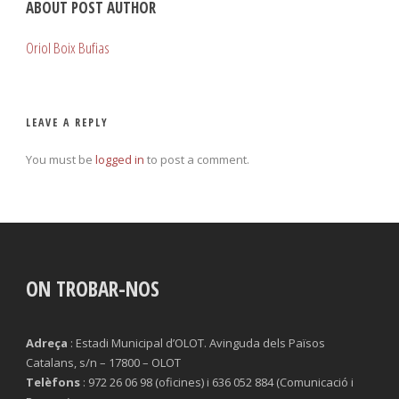
ABOUT POST AUTHOR
Oriol Boix Bufias
LEAVE A REPLY
You must be
logged in
to post a comment.
ON TROBAR-NOS
Adreça
: Estadi Municipal d’OLOT. Avinguda dels Països
Catalans, s/n – 17800 – OLOT
Telèfons
: 972 26 06 98 (oficines) i 636 052 884 (Comunicació i