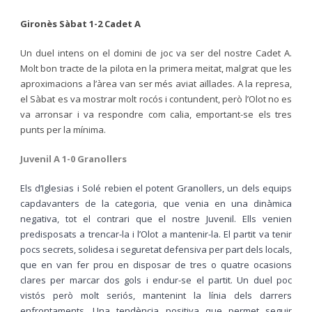
Gironès Sàbat 1-2 Cadet A
Un duel intens on el domini de joc va ser del nostre Cadet A.
Molt bon tracte de la pilota en la primera meitat, malgrat que les
aproximacions a l’àrea van ser més aviat aïllades. A la represa,
el Sàbat es va mostrar molt rocós i contundent, però l’Olot no es
va arronsar i va respondre com calia, emportant-se els tres
punts per la mínima.
Juvenil A 1-0 Granollers
Els d’Iglesias i Solé rebien el potent Granollers, un dels equips
capdavanters de la categoria, que venia en una dinàmica
negativa, tot el contrari que el nostre Juvenil. Ells venien
predisposats a trencar-la i l’Olot a mantenir-la. El partit va tenir
pocs secrets, solidesa i seguretat defensiva per part dels locals,
que en van fer prou en disposar de tres o quatre ocasions
clares per marcar dos gols i endur-se el partit. Un duel poc
vistós però molt seriós, mantenint la línia dels darrers
enfrontaments. Una tendència positiva que permet seguir