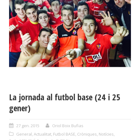
La jornada al futbol base (24 i 25
gener)
27 gen. 2015
Oriol Boix Bufias
General
,
Actualitat
,
Futbol BASE
,
Cròniques
,
Notícies
,