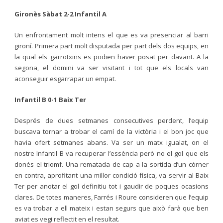
Gironès Sàbat 2-2 Infantil A
Un enfrontament molt intens el que es va presenciar al barri
gironí. Primera part molt disputada per part dels dos equips, en
la qual els garrotxins es podien haver posat per davant. A la
segona, el domini va ser visitant i tot que els locals van
aconseguir esgarrapar un empat.
Infantil B 0-1 Baix Ter
Després de dues setmanes consecutives perdent, l’equip
buscava tornar a trobar el camí de la victòria i el bon joc que
havia ofert setmanes abans. Va ser un matx igualat, on el
nostre Infantil B va recuperar l’essència però no el gol que els
donés el triomf. Una rematada de cap a la sortida d’un córner
en contra, aprofitant una millor condició física, va servir al Baix
Ter per anotar el gol definitiu tot i gaudir de poques ocasions
clares. De totes maneres, Farrés i Roure consideren que l’equip
es va trobar a ell mateix i estan segurs que això farà que ben
aviat es vegi reflectit en el resultat.