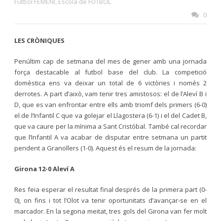
Futbol FEMENÍ
,
Escola de FUTBOL
0
LES CRÒNIQUES
Penúltim cap de setmana del mes de gener amb una jornada
força destacable al futbol base del club. La competició
domèstica ens va deixar un total de 6 victòries i només 2
derrotes. A part d’això, vam tenir tres amistosos: el de l’Aleví B i
D, que es van enfrontar entre ells amb triomf dels primers (6-0)
el de l’Infantil C que va golejar el Llagostera (6-1) i el del Cadet B,
que va caure per la mínima a Sant Cristóbal. També cal recordar
que l’Infantil A va acabar de disputar entre setmana un partit
pendent a Granollers (1-0). Aquest és el resum de la jornada:
Girona 12-0 Aleví A
Res feia esperar el resultat final després de la primera part (0-
0), on fins i tot l’Olot va tenir oportunitats d’avançar-se en el
marcador. En la segona meitat, tres gols del Girona van fer molt