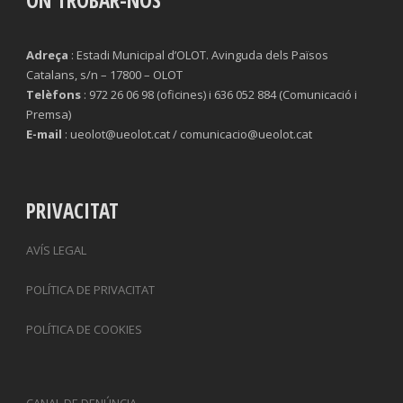
Adreça
: Estadi Municipal d’OLOT. Avinguda dels Països
Catalans, s/n – 17800 – OLOT
Telèfons
: 972 26 06 98 (oficines) i 636 052 884 (Comunicació i
Premsa)
E-mail
: ueolot@ueolot.cat / comunicacio@ueolot.cat
PRIVACITAT
AVÍS LEGAL
POLÍTICA DE PRIVACITAT
POLÍTICA DE COOKIES
CANAL DE DENÚNCIA