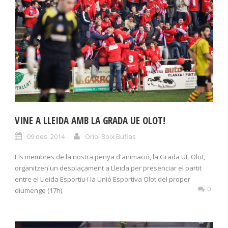
VINE A LLEIDA AMB LA GRADA UE OLOT!
09 des. 2014
Oriol Boix Bufias
Els membres de la nostra penya d'animació, la Grada UE Olot,
organitzen un desplaçament a Lleida per presenciar el partit
entre el Lleida Esportiu i la Unió Esportiva Olot del proper
0
diumenge (17h).