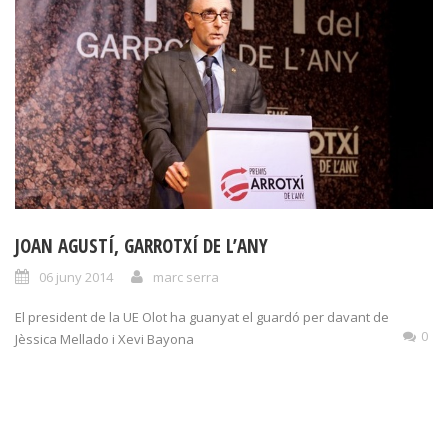
JOAN AGUSTÍ, GARROTXÍ DE L’ANY
06 juny 2014
marc serra
El president de la UE Olot ha guanyat el guardó per davant de
0
Jèssica Mellado i Xevi Bayona