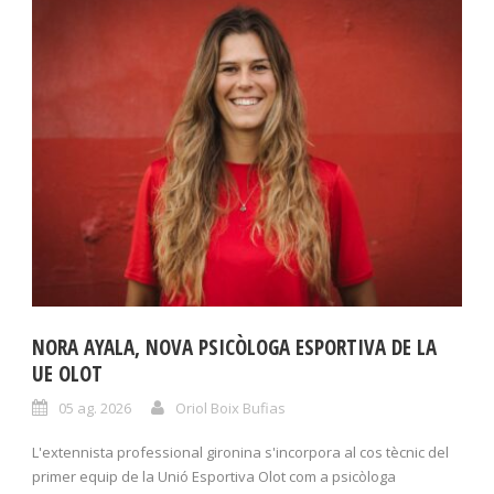
NORA AYALA, NOVA PSICÒLOGA ESPORTIVA DE LA
UE OLOT
05 ag. 2026
Oriol Boix Bufias
L'extennista professional gironina s'incorpora al cos tècnic del
primer equip de la Unió Esportiva Olot com a psicòloga