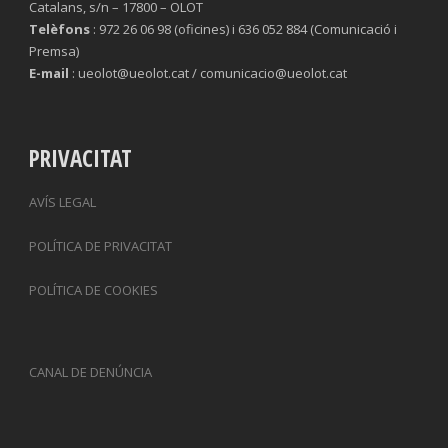
Catalans, s/n – 17800 – OLOT
Telèfons
: 972 26 06 98 (oficines) i 636 052 884 (Comunicació i
Premsa)
E-mail
: ueolot@ueolot.cat / comunicacio@ueolot.cat
PRIVACITAT
AVÍS LEGAL
POLÍTICA DE PRIVACITAT
POLÍTICA DE COOKIES
CANAL DE DENÚNCIA