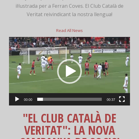
il·lustrada per a Ferran Coves. El Club Català de
Veritat reivindicant la nostra llengua!
Read All News
Reproductor
de
vídeo
00:00
00:37
"EL CLUB CATALÀ DE
VERITAT": LA NOVA