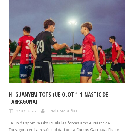
HI GUANYEM TOTS (UE OLOT 1-1 NÀSTIC DE
TARRAGONA)
02 ag. 2026
Oriol Boix Bufias
La Unió Esportiva Olot iguala les forces amb el Nàstic de
Tarragona en l'amistós solidari per a Càritas Garrotxa. Els de