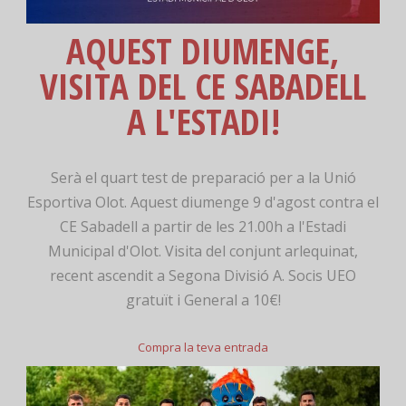
AQUEST DIUMENGE,
VISITA DEL CE SABADELL
A L'ESTADI!
Serà el quart test de preparació per a la Unió
Esportiva Olot. Aquest diumenge 9 d'agost contra el
CE Sabadell a partir de les 21.00h a l'Estadi
Municipal d'Olot. Visita del conjunt arlequinat,
recent ascendit a Segona Divisió A. Socis UEO
gratuït i General a 10€!
Compra la teva entrada