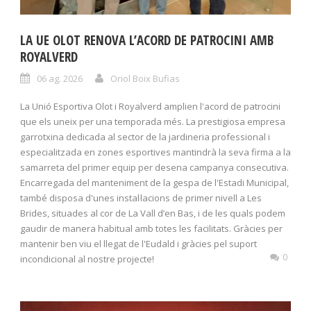
LA UE OLOT RENOVA L’ACORD DE PATROCINI AMB
ROYALVERD
06 ag. 2026
Oriol Boix Bufias
La Unió Esportiva Olot i Royalverd amplien l'acord de patrocini
que els uneix per una temporada més. La prestigiosa empresa
garrotxina dedicada al sector de la jardineria professional i
especialitzada en zones esportives mantindrà la seva firma a la
samarreta del primer equip per desena campanya consecutiva.
Encarregada del manteniment de la gespa de l'Estadi Municipal,
també disposa d'unes instal·lacions de primer nivell a Les
Brides, situades al cor de La Vall d’en Bas, i de les quals podem
gaudir de manera habitual amb totes les facilitats. Gràcies per
mantenir ben viu el llegat de l'Eudald i gràcies pel suport
0
incondicional al nostre projecte!