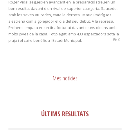
Roger Vidal segueixen avançant en la preparació i treuen un
bon resultat davant d'un rival de superior categoria. Saucedo,
amb les seves aturades, evita la derrota i Mario Rodríguez
s'estrena com a golejador el dia del seu debut. A la represa,
Prohens empata en un tir afortunat davant d'uns olotins amb
molts joves de la casa. Tot plegat, amb 433 espectadors sota la
0
pluja i el caire benèfic a l'Estadi Municipal.
Més notícies
ÚLTIMS RESULTATS