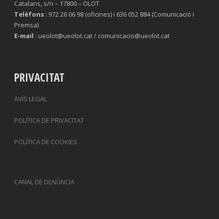
Catalans, s/n – 17800 – OLOT
Telèfons
: 972 26 06 98 (oficines) i 636 052 884 (Comunicació i
Premsa)
E-mail
: ueolot@ueolot.cat / comunicacio@ueolot.cat
PRIVACITAT
AVÍS LEGAL
POLÍTICA DE PRIVACITAT
POLÍTICA DE COOKIES
CANAL DE DENÚNCIA