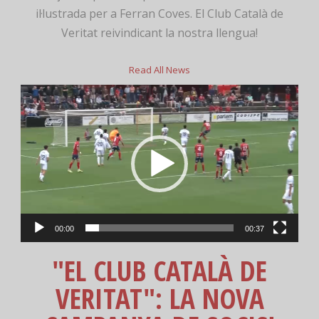
il·lustrada per a Ferran Coves. El Club Català de
Veritat reivindicant la nostra llengua!
Read All News
Reproductor
de
vídeo
00:00
00:37
"EL CLUB CATALÀ DE
VERITAT": LA NOVA