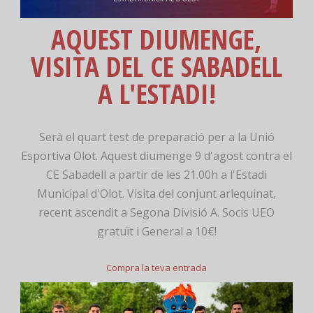
AQUEST DIUMENGE,
VISITA DEL CE SABADELL
A L'ESTADI!
Serà el quart test de preparació per a la Unió
Esportiva Olot. Aquest diumenge 9 d'agost contra el
CE Sabadell a partir de les 21.00h a l'Estadi
Municipal d'Olot. Visita del conjunt arlequinat,
recent ascendit a Segona Divisió A. Socis UEO
gratuït i General a 10€!
Compra la teva entrada