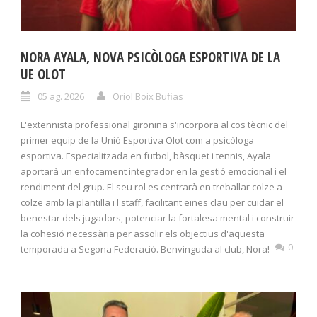
NORA AYALA, NOVA PSICÒLOGA ESPORTIVA DE LA
UE OLOT
05 ag. 2026
Oriol Boix Bufias
L'extennista professional gironina s'incorpora al cos tècnic del
primer equip de la Unió Esportiva Olot com a psicòloga
esportiva. Especialitzada en futbol, bàsquet i tennis, Ayala
aportarà un enfocament integrador en la gestió emocional i el
rendiment del grup. El seu rol es centrarà en treballar colze a
colze amb la plantilla i l'staff, facilitant eines clau per cuidar el
benestar dels jugadors, potenciar la fortalesa mental i construir
la cohesió necessària per assolir els objectius d'aquesta
0
temporada a Segona Federació. Benvinguda al club, Nora!