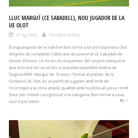
LLUC MARGUÍ (CE SABADELL), NOU JUGADOR DE LA
UE OLOT
07 ag. 2026
Oriol Boix Bufias
El migcampista de la Vall d'en Bas torna a la Unió Esportiva Olot
després de completar l'últim any de juvenil al CE Sabadell de
Divisió d'Honor. Un fix en els esquemes del conjunt arlequinat
que buscarà fer-se un lloc a la primera plantilla olotina de
Segona RFEF. Marguí, de 19 anys i format al planter de la
Fundació UE Olot, és un perfil de jugador amb molt de
recorregut a la zona ampla, qualitat amb la pilota als peus i molt
futur per créixer i progressar a la categoria. Ben tornat a casa,
0
Lluc! A per totes!