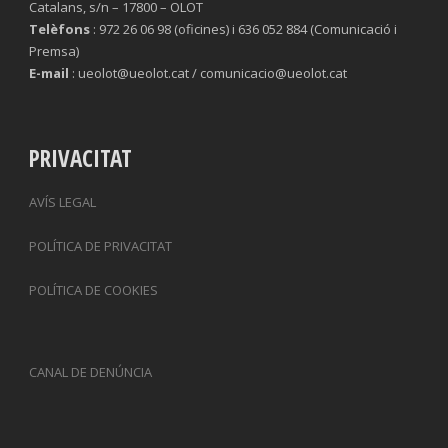
Catalans, s/n – 17800 – OLOT
Telèfons
: 972 26 06 98 (oficines) i 636 052 884 (Comunicació i
Premsa)
E-mail
: ueolot@ueolot.cat / comunicacio@ueolot.cat
PRIVACITAT
AVÍS LEGAL
POLÍTICA DE PRIVACITAT
POLÍTICA DE COOKIES
CANAL DE DENÚNCIA