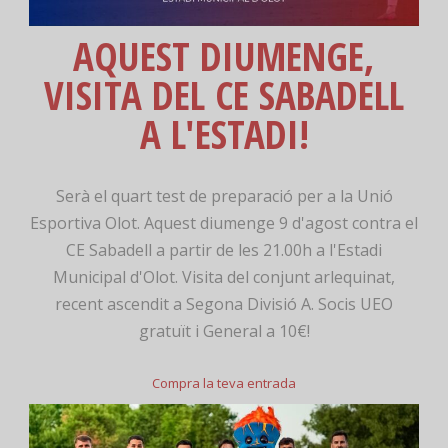
AQUEST DIUMENGE,
VISITA DEL CE SABADELL
A L'ESTADI!
Serà el quart test de preparació per a la Unió
Esportiva Olot. Aquest diumenge 9 d'agost contra el
CE Sabadell a partir de les 21.00h a l'Estadi
Municipal d'Olot. Visita del conjunt arlequinat,
recent ascendit a Segona Divisió A. Socis UEO
gratuït i General a 10€!
Compra la teva entrada