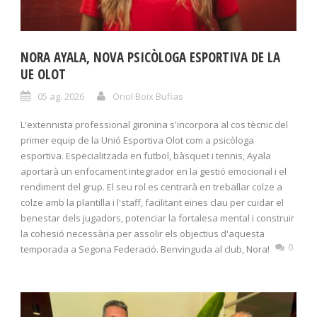
NORA AYALA, NOVA PSICÒLOGA ESPORTIVA DE LA
UE OLOT
05 ag. 2026
Oriol Boix Bufias
L'extennista professional gironina s'incorpora al cos tècnic del
primer equip de la Unió Esportiva Olot com a psicòloga
esportiva. Especialitzada en futbol, bàsquet i tennis, Ayala
aportarà un enfocament integrador en la gestió emocional i el
rendiment del grup. El seu rol es centrarà en treballar colze a
colze amb la plantilla i l'staff, facilitant eines clau per cuidar el
benestar dels jugadors, potenciar la fortalesa mental i construir
la cohesió necessària per assolir els objectius d'aquesta
0
temporada a Segona Federació. Benvinguda al club, Nora!