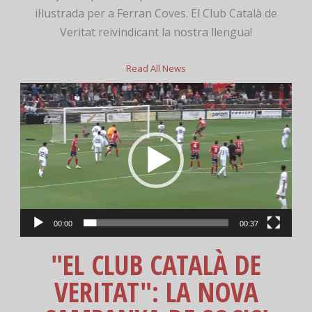
il·lustrada per a Ferran Coves. El Club Català de
Veritat reivindicant la nostra llengua!
Read All News
Reproductor
de
vídeo
00:00
00:37
"EL CLUB CATALÀ DE
VERITAT": LA NOVA