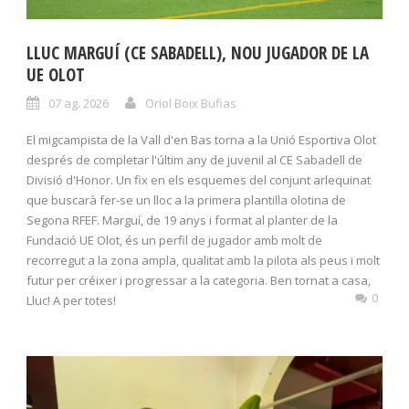
LLUC MARGUÍ (CE SABADELL), NOU JUGADOR DE LA
UE OLOT
07 ag. 2026
Oriol Boix Bufias
El migcampista de la Vall d'en Bas torna a la Unió Esportiva Olot
després de completar l'últim any de juvenil al CE Sabadell de
Divisió d'Honor. Un fix en els esquemes del conjunt arlequinat
que buscarà fer-se un lloc a la primera plantilla olotina de
Segona RFEF. Marguí, de 19 anys i format al planter de la
Fundació UE Olot, és un perfil de jugador amb molt de
recorregut a la zona ampla, qualitat amb la pilota als peus i molt
futur per créixer i progressar a la categoria. Ben tornat a casa,
0
Lluc! A per totes!