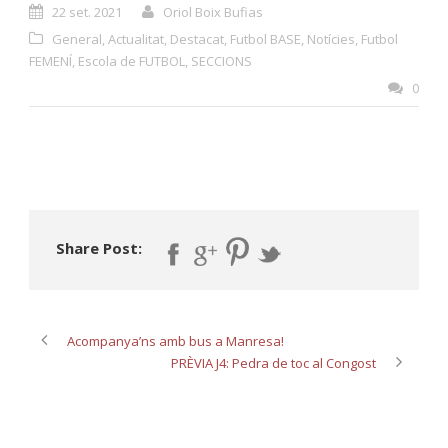
22 set. 2021
Oriol Boix Bufias
General
,
Actualitat
,
Destacat
,
Futbol BASE
,
Notícies
,
Futbol
FEMENÍ
,
Escola de FUTBOL
,
SECCIONS
0
Share Post:
Acompanya’ns amb bus a Manresa!
PRÈVIA J4: Pedra de toc al Congost