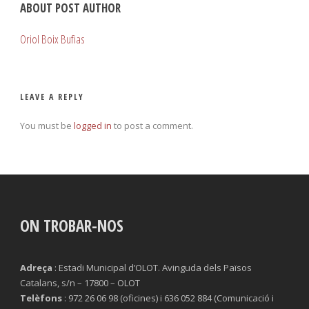
ABOUT POST AUTHOR
Oriol Boix Bufias
LEAVE A REPLY
You must be
logged in
to post a comment.
ON TROBAR-NOS
Adreça
: Estadi Municipal d’OLOT. Avinguda dels Països
Catalans, s/n – 17800 – OLOT
Telèfons
: 972 26 06 98 (oficines) i 636 052 884 (Comunicació i