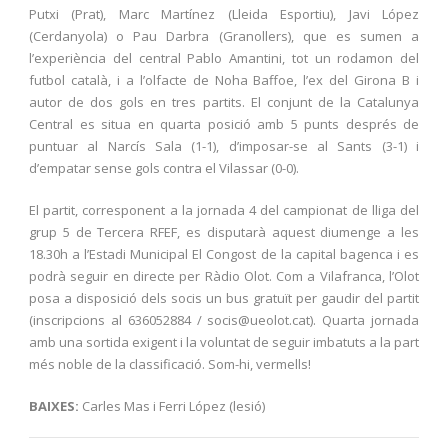
Putxi (Prat), Marc Martínez (Lleida Esportiu), Javi López
(Cerdanyola) o Pau Darbra (Granollers), que es sumen a
l’experiència del central Pablo Amantini, tot un rodamon del
futbol català, i a l’olfacte de Noha Baffoe, l’ex del Girona B i
autor de dos gols en tres partits. El conjunt de la Catalunya
Central es situa en quarta posició amb 5 punts després de
puntuar al Narcís Sala (1-1), d’imposar-se al Sants (3-1) i
d’empatar sense gols contra el Vilassar (0-0).
El partit, corresponent a la jornada 4 del campionat de lliga del
grup 5 de Tercera RFEF, es disputarà aquest diumenge a les
18.30h a l’Estadi Municipal El Congost de la capital bagenca i es
podrà seguir en directe per Ràdio Olot. Com a Vilafranca, l’Olot
posa a disposició dels socis un bus gratuït per gaudir del partit
(inscripcions al 636052884 / socis@ueolot.cat). Quarta jornada
amb una sortida exigent i la voluntat de seguir imbatuts a la part
més noble de la classificació. Som-hi, vermells!
BAIXES:
Carles Mas i Ferri López (lesió)