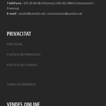
Telèfons
: 972 26 06 98 (oficines) i 636 052 884 (Comunicació i
Premsa)
E-mail
: ueolot@ueolot.cat / comunicacio@ueolot.cat
PRIVACITAT
AVÍS LEGAL
POLÍTICA DE PRIVACITAT
POLÍTICA DE COOKIES
CANAL DE DENÚNCIA
VENDES ONLINE