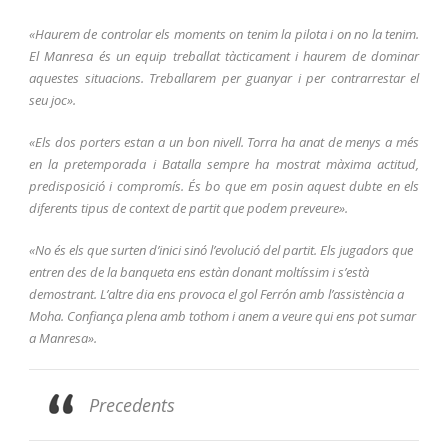
«Haurem de controlar els moments on tenim la pilota i on no la tenim.
El Manresa és un equip treballat tàcticament i haurem de dominar
aquestes situacions. Treballarem per guanyar i per contrarrestar el
seu joc».
«Els dos porters estan a un bon nivell. Torra ha anat de menys a més
en la pretemporada i Batalla sempre ha mostrat màxima actitud,
predisposició i compromís. És bo que em posin aquest dubte en els
diferents tipus de context de partit que podem preveure».
«No és els que surten d’inici sinó l’evolució del partit. Els jugadors que
entren des de la banqueta ens estàn donant moltíssim i s’està
demostrant. L’altre dia ens provoca el gol Ferrón amb l’assistència a
Moha. Confiança plena amb tothom i anem a veure qui ens pot sumar
a Manresa».
Precedents