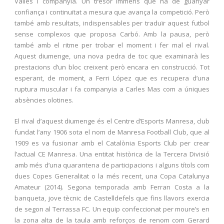
Vallès i companyia. Un tresor immens que ha de guanyar
confiança i continuïtat a mesura que avança la competició. Però
també amb resultats, indispensables per traduïr aquest futbol
sense complexos que proposa Carbó. Amb la pausa, però
també amb el ritme per trobar el moment i fer mal el rival.
Aquest diumenge, una nova pedra de toc que examinarà les
prestacions d’un bloc creixent però encara en construcció. Tot
esperant, de moment, a Ferri López que es recupera d’una
ruptura muscular i fa companyia a Carles Mas com a úniques
absències olotines.
El rival d’aquest diumenge és el Centre d’Esports Manresa, club
fundat l’any 1906 sota el nom de Manresa Football Club, que al
1909 es va fusionar amb el Catalònia Esports Club per crear
l’actual CE Manresa. Una entitat històrica de la Tercera Divisió
amb més d’una quarantena de participacions i alguns títols com
dues Copes Generalitat o la més recent, una Copa Catalunya
Amateur (2014). Segona temporada amb Ferran Costa a la
banqueta, jove tècnic de Castelldefels que fins llavors exercia
de segon al Terrassa FC. Un equip confeccionat per moure’s en
la zona alta de la taula amb reforços de renom com Gerard