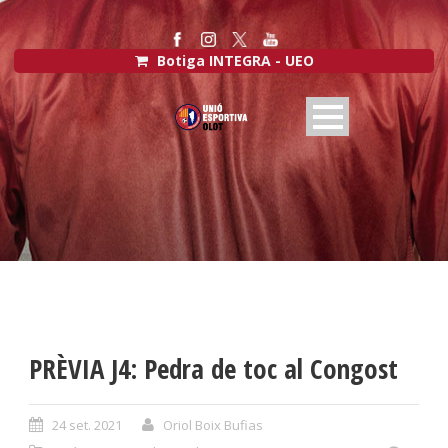
Botiga INTEGRA - UEO
PRÈVIA J4: Pedra de toc al Congost
24 set. 2021
Oriol Boix Bufias