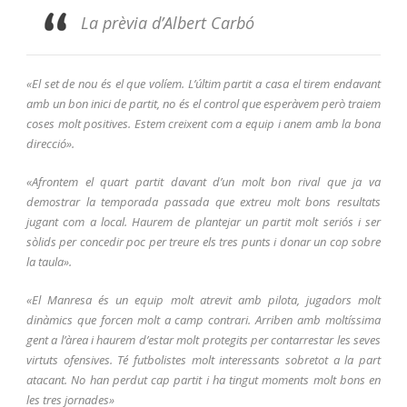
La prèvia d’Albert Carbó
«El set de nou és el que volíem. L’últim partit a casa el tirem endavant
amb un bon inici de partit, no és el control que esperàvem però traiem
coses molt positives. Estem creixent com a equip i anem amb la bona
direcció».
«Afrontem el quart partit davant d’un molt bon rival que ja va
demostrar la temporada passada que extreu molt bons resultats
jugant com a local. Haurem de plantejar un partit molt seriós i ser
sòlids per concedir poc per treure els tres punts i donar un cop sobre
la taula».
«El Manresa és un equip molt atrevit amb pilota, jugadors molt
dinàmics que forcen molt a camp contrari. Arriben amb moltíssima
gent a l’àrea i haurem d’estar molt protegits per contarrestar les seves
virtuts ofensives. Té futbolistes molt interessants sobretot a la part
atacant. No han perdut cap partit i ha tingut moments molt bons en
les tres jornades»