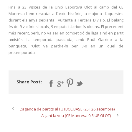
Fins a 23 visites de la Unió Esportiva Olot al camp del CE
Manresa hem rescatat a l’arxiu històric, la majoria d’aquestes
durant els anys seixanta i vuitanta a Tercera Divisió. El balanç
és de 9 victòries locals, 9 empats i 4 triomfs olotins. El precedent
més recent, però, no va ser en competició de lliga sinó en partit
amistós. La temporada passada, amb Raúl Garrido a la
banqueta, l’Olot va perdre-hi per 3-0 en un duel de
pretemporada.
Share Post:
L’agenda de partits al FUTBOL BASE (25 i 26 setembre)
Alçant la veu (CE Manresa 0-3 UE OLOT)