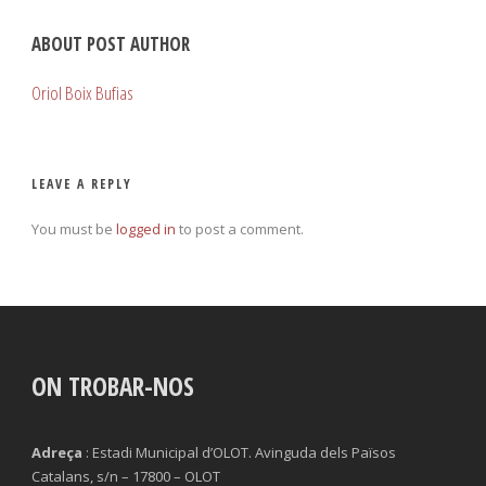
ABOUT POST AUTHOR
Oriol Boix Bufias
LEAVE A REPLY
You must be
logged in
to post a comment.
ON TROBAR-NOS
Adreça
: Estadi Municipal d’OLOT. Avinguda dels Països
Catalans, s/n – 17800 – OLOT