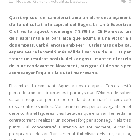
Notícies
,
General
,
Actualitat
,
Destacat
0
Quart episodi del campionat amb un altre desplaçament
d’alta dificultat a la capital del Bages. La Unió Esportiva
Olot visita aquest diumenge (18.30h) al CE Manresa, un
dels aspirants a la part alta que acumula una victòria i
dos empats. Carbó, encara amb Ferri i Carles Mas de baixa,
espera veure la versió més sòlida i seriosa de la UEO per
treure un resultat positiu del Congost i mantenir l’estela
del bloc capdavanter. Novament, bus gratuït de socis per
acompanyar l’equip a la ciutat manresana.
El camí es fa caminant. Aquesta nova etapa a Tercera està
plena de trampes, incerteses i paranys que l’Olot ha de saber
saltar i esquivar per no perdre la determinació i convicció
d’estar entre els millors. Vam tenir un avís per a navegants en el
derbi contra el Figueres, tres fuetades que ens van fer nedar a
contracorrent i realitzar un sobreesforç per aconseguir els tres
punts. Cal concentració i atenció en tot moment, evitar la
precipitació i deixar fluir l’arsenal futbolístic dels Èric, Ot, Eloi,