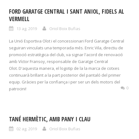
FORD GARATGE CENTRAL I SANT ANIOL, FIDELS AL
VERMELL
13 ag. 2019
Oriol Boix Bufias
La Unió Esportiva Olot i el concessionari Ford Garatge Central
seguiran vinculats una temporada més. Enric Vila, directiu de
promoció estratègica del club, va signar l'acord de renovació
amb Víctor Fransoy, responsable de Garatge Central
Olot. D'aquesta manera, el logotip de la la marca de cotxes
continuarà brillant a la part posterior del pantaló del primer
equip. Gràcies per la confiança i per ser un dels motors del
0
patrocini!
TANÉ HERMÈTIC, AMB PANY I CLAU
02 ag. 2019
Oriol Boix Bufias