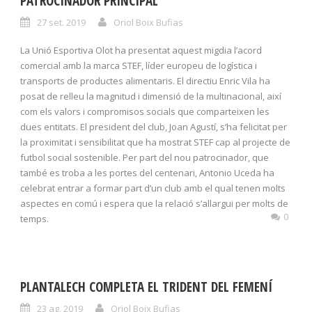
PATROCINADOR PRINCIPAL
27 set. 2019
Oriol Boix Bufias
La Unió Esportiva Olot ha presentat aquest migdia l’acord
comercial amb la marca STEF, líder europeu de logística i
transports de productes alimentaris. El directiu Enric Vila ha
posat de relleu la magnitud i dimensió de la multinacional, així
com els valors i compromisos socials que comparteixen les
dues entitats. El president del club, Joan Agustí, s’ha felicitat per
la proximitat i sensibilitat que ha mostrat STEF cap al projecte de
futbol social sostenible. Per part del nou patrocinador, que
també es troba a les portes del centenari, Antonio Uceda ha
celebrat entrar a formar part d’un club amb el qual tenen molts
aspectes en comú i espera que la relació s’allargui per molts de
0
temps.
PLANTALECH COMPLETA EL TRIDENT DEL FEMENÍ
23 ag. 2019
Oriol Boix Bufias