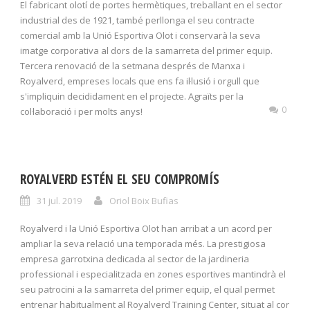
El fabricant olotí de portes hermètiques, treballant en el sector
industrial des de 1921, també perllonga el seu contracte
comercial amb la Unió Esportiva Olot i conservarà la seva
imatge corporativa al dors de la samarreta del primer equip.
Tercera renovació de la setmana després de Manxa i
Royalverd, empreses locals que ens fa il·lusió i orgull que
s'impliquin decididament en el projecte. Agraïts per la
0
col·laboració i per molts anys!
ROYALVERD ESTÉN EL SEU COMPROMÍS
31 jul. 2019
Oriol Boix Bufias
Royalverd i la Unió Esportiva Olot han arribat a un acord per
ampliar la seva relació una temporada més. La prestigiosa
empresa garrotxina dedicada al sector de la jardineria
professional i especialitzada en zones esportives mantindrà el
seu patrocini a la samarreta del primer equip, el qual permet
entrenar habitualment al Royalverd Training Center, situat al cor