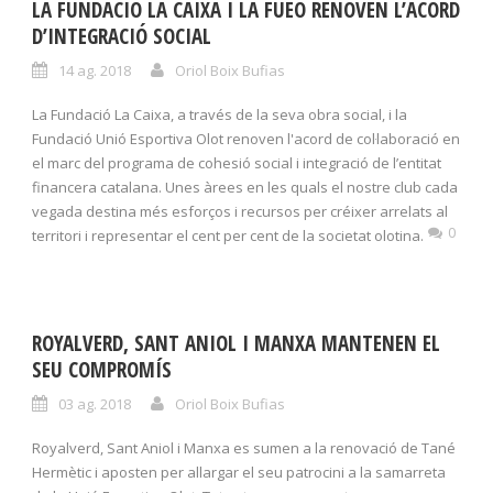
LA FUNDACIÓ LA CAIXA I LA FUEO RENOVEN L’ACORD
D’INTEGRACIÓ SOCIAL
14 ag. 2018
Oriol Boix Bufias
La Fundació La Caixa, a través de la seva obra social, i la
Fundació Unió Esportiva Olot renoven l'acord de col·laboració en
el marc del programa de cohesió social i integració de l’entitat
financera catalana. Unes àrees en les quals el nostre club cada
vegada destina més esforços i recursos per créixer arrelats al
0
territori i representar el cent per cent de la societat olotina.
ROYALVERD, SANT ANIOL I MANXA MANTENEN EL
SEU COMPROMÍS
03 ag. 2018
Oriol Boix Bufias
Royalverd, Sant Aniol i Manxa es sumen a la renovació de Tané
Hermètic i aposten per allargar el seu patrocini a la samarreta