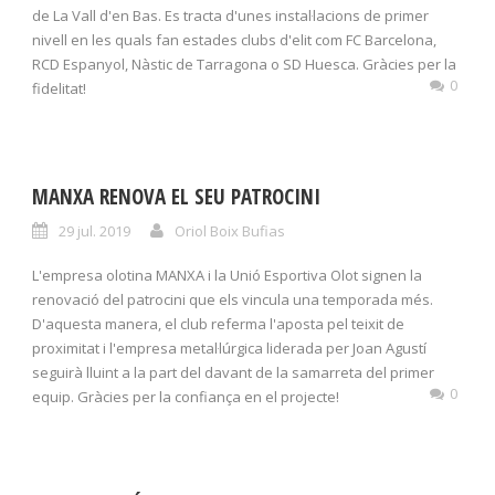
de La Vall d'en Bas. Es tracta d'unes instal·lacions de primer
nivell en les quals fan estades clubs d'elit com FC Barcelona,
RCD Espanyol, Nàstic de Tarragona o SD Huesca. Gràcies per la
0
fidelitat!
MANXA RENOVA EL SEU PATROCINI
29 jul. 2019
Oriol Boix Bufias
L'empresa olotina MANXA i la Unió Esportiva Olot signen la
renovació del patrocini que els vincula una temporada més.
D'aquesta manera, el club referma l'aposta pel teixit de
proximitat i l'empresa metal·lúrgica liderada per Joan Agustí
seguirà lluint a la part del davant de la samarreta del primer
0
equip. Gràcies per la confiança en el projecte!