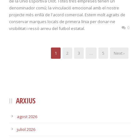
de la Unió Esportiva Olot. Totes tres empreses tenen un
denominador comú; la vinculació emocional amb el nostre
projecte més enllà de l'acord comercial. Estem molt agraïts de
conservar marques locals de primera línia per donar-ne
0
visibilitat i ressò arreu del futbol estatal.
1
2
3
…
5
Next ›
ARXIUS
agost 2026
juliol 2026