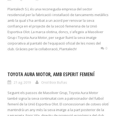
Plantalech S.L és una reconeguda empresa del sector
residencial per la fabricació i instal·lació de tancaments metàl·lics
amb la qual s'ha arribat a un acord per renovar la seva
confiança en el projecte de la secció femenina de la Unió
Esportiva Olot. La marca olotina, doncs, s'afegeix a Masoliver
Grup i Toyota Aura Motor, per seguir lluint la seva imatge
corporativa al pantaló de l'equipació oficial de les noies del
0
club. Gràcies per la col·laboració, Plantalech!
TOYOTA AURA MOTOR, AMB ESPERIT FEMENÍ
21 ag. 2019
Oriol Boix Bufias
Seguint els passos de Masoliver Grup, Toyota Aura Motor
també signa la seva continuïtat com a patrocinador del futbol
femení de la Unió Esportiva Olot. El concessionari de cotxes olotí
mantindrà un any més la seva imatge a la part posterior de la
samarreta. Enric Vila, directiu de promoció econòmica del club,