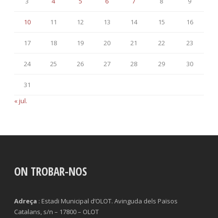
3
4
5
6
7
8
9
10
11
12
13
14
15
16
17
18
19
20
21
22
23
24
25
26
27
28
29
30
31
« jul.
ON TROBAR-NOS
Adreça
: Estadi Municipal d’OLOT. Avinguda dels Països
Catalans, s/n – 17800 – OLOT