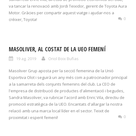
va tancar la renovació amb Jordi Teixidor, gerent de Toyota Aura
Motor. Gràcies per compartir aquest viatge i ajudar-nos a
0
créixer, Toyota!
MASOLIVER, AL COSTAT DE LA UEO FEMENÍ
19 ag. 2019
Oriol Boix Bufias
Masoliver Grup aposta per la secció femenina de la Unió
Esportiva Olot i seguirà un any més com a patrocinador principal
a la samarreta dels conjunts femenins del club. La CEO de
l'empresa de distribució de productes d'alimentació i begudes,
Sandra Masoliver, va rubricar l'acord amb Enric Vila, directiu de
promoció estratègica de la UEO. Encantats d'allargar la nostra
relació amb una marca local líder en el sector. Teixit de
0
proximitat i esperit femení!