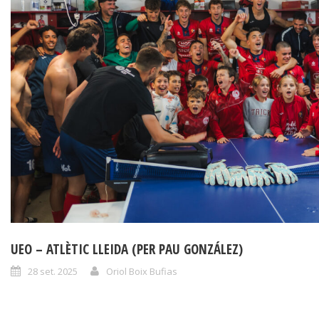
UEO – ATLÈTIC LLEIDA (PER PAU GONZÁLEZ)
28 set. 2025
Oriol Boix Bufias