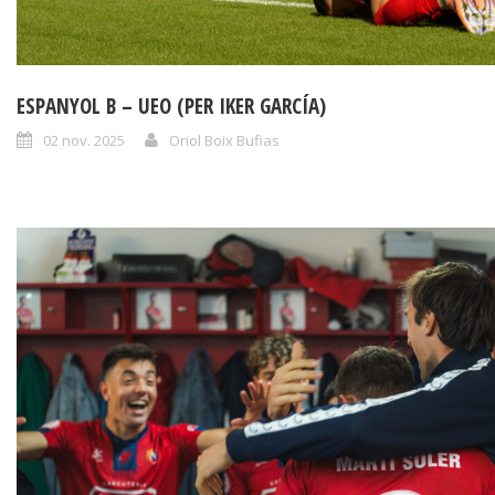
ESPANYOL B – UEO (PER IKER GARCÍA)
02 nov. 2025
Oriol Boix Bufias