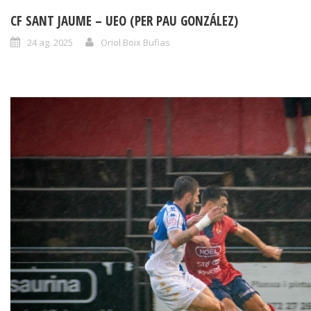
CF SANT JAUME – UEO (PER PAU GONZÁLEZ)
24 ag. 2025
Oriol Boix Bufias