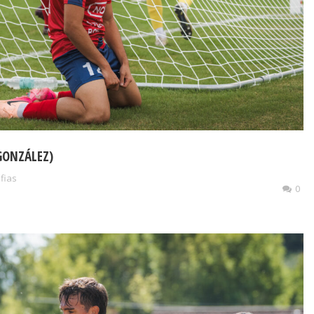
GONZÁLEZ)
ufias
0