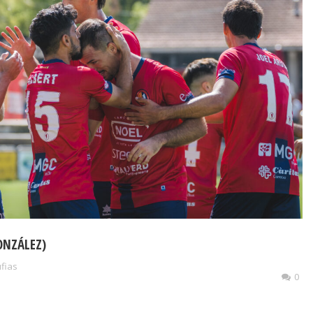
ONZÁLEZ)
ufias
0