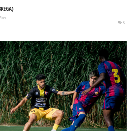
BREGA)
fias
0