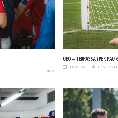
UEO – TERRASSA (PER PAU 
13 oct. 2025
Oriol Boix B
0