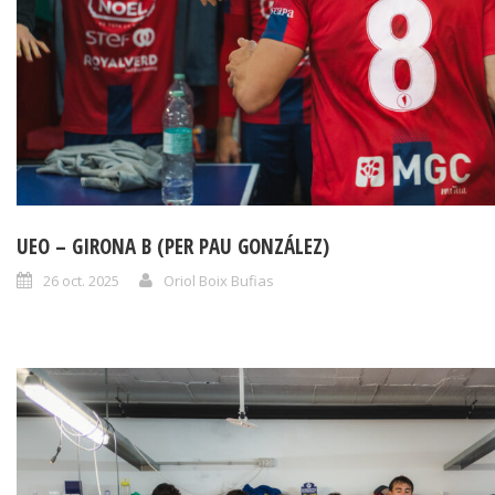
UEO – GIRONA B (PER PAU GONZÁLEZ)
26 oct. 2025
Oriol Boix Bufias