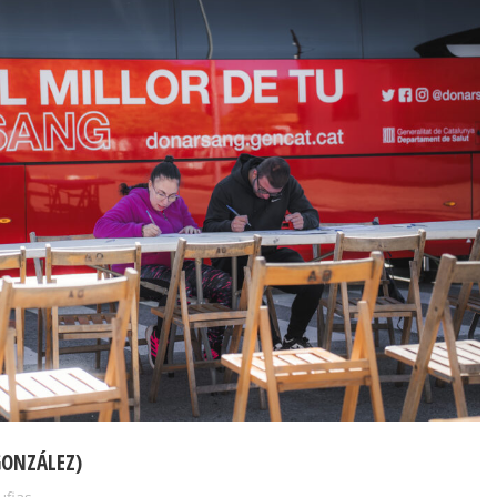
GONZÁLEZ)
ufias