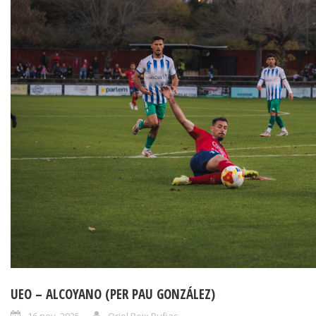
UEO – ALCOYANO (PER PAU GONZÁLEZ)
16 nov. 2025
Oriol Boix Bufias