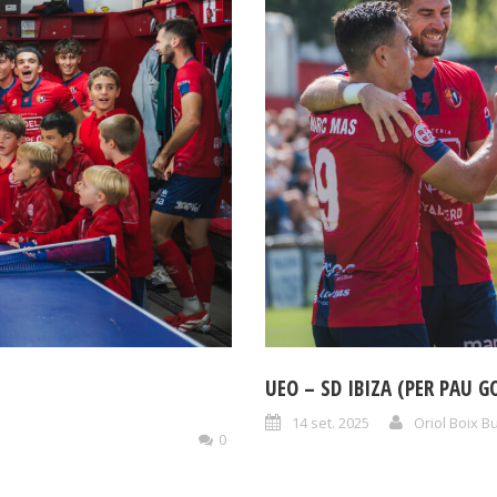
UEO – SD IBIZA (PER PAU G
14 set. 2025
Oriol Boix B
0