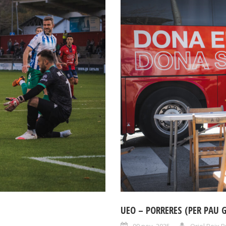
UEO – PORRERES (PER PAU 
09 nov. 2025
Oriol Boix B