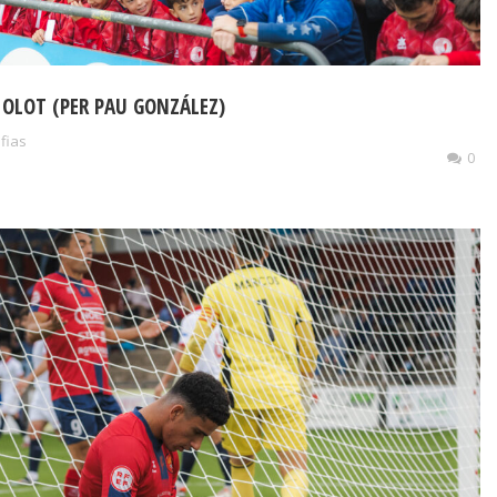
 OLOT (PER PAU GONZÁLEZ)
ufias
0