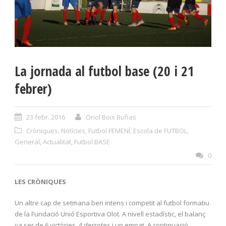
La jornada al futbol base (20 i 21
febrer)
23 febr. 2016
Oriol Boix Bufias
Cròniques
,
Notícies
,
Futbol FEMENÍ
,
Escola de FUTBOL
,
General
,
Actualitat
,
Futbol BASE
0
LES CRÒNIQUES
Un altre cap de setmana ben intens i competit al futbol formatiu
de la Fundació Unió Esportiva Olot. A nivell estadístic, el balanç
va ser de 6 victòries, 4 derrotes i un empat. A continuació