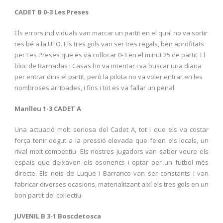
CADET B 0-3 Les Preses
Els errors individuals van marcar un partit en el qual no va sortir
res bé a la UEO. Els tres gols van ser tres regals, ben aprofitats
per Les Preses que es va col·locar 0-3 en el minut 25 de partit. El
bloc de Barnadas i Casas ho va intentar i va buscar una diana
per entrar dins el partit, però la pilota no va voler entrar en les
nombroses arribades, i fins i tot es va fallar un penal.
Manlleu 1-3 CADET A
Una actuació molt seriosa del Cadet A, tot i que els va costar
força tenir degut a la pressió elevada que feien els locals, un
rival molt competitiu. Els nostres jugadors van saber veure els
espais que deixaven els osonencs i optar per un futbol més
directe. Els nois de Luque i Barranco van ser constants i van
fabricar diverses ocasions, materialitzant així els tres gols en un
bon partit del col·lectiu.
JUVENIL B 3-1 Boscdetosca