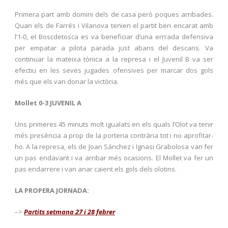
Primera part amb domini dels de casa però poques arribades.
Quan els de Farrés i Vilanova tenien el partit ben encarat amb
l’1-0, el Boscdetosca es va beneficiar d’una errrada defensiva
per empatar a pilota parada just abans del descans. Va
continuar la mateixa tònica a la represa i el Juvenil B va ser
efectiu en les seves jugades ofensives per marcar dos gols
més que els van donar la victòria.
Mollet 0-3 JUVENIL A
Uns primeres 45 minuts molt igualats en els quals l’Olot va tenir
més presència a prop de la porteria contrària tot i no aprofitar-
ho. A la represa, els de Joan Sánchez i Ignasi Grabolosa van fer
un pas endavant i va arribar més ocasions. El Mollet va fer un
pas endarrere i van anar caient els gols dels olotins.
LA PROPERA JORNADA:
–>
Partits setmana 27 i 28 febrer