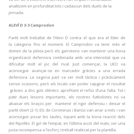
analitzem en profunditat tots i cadascun dels duels de la
jornada:
ALEVÍ D 3-3 Camprodon
Partit molt treballat de l’Alevi D contra el que era el líder de
la categoria fins el moment. El Camprodon va tenir més el
domini de la pilota però els garrotxins van mantenir una bona
organització defensiva combinada amb una intensitat que va
dificultar molt el joc del rival. Just començar, la UEO va
aconseguir avançar-se en marcador gràcies a una errada
defensiva. La segona part va ser molt tàctica i pràcticament
sense ocasions, però els locals van poder capgirar el resultat
gràcies a dos gols idèntics aprofitant el refús d’una falta. Tot i
patir dues lesions importants, els nostres futbolistes no va
abaixar els braços per mantenir el rigor defensiu i deixar el
partit obert (2-1). Els de Corominas i Banús van anar a més i van
aconseguir posar les taules, topant amb la bona reacció dels
del Ripollès. El gol de l’empat, en l’última acció del matx, ser una
justa recompensa a l’esforç i treball realitzat per la plantilla.