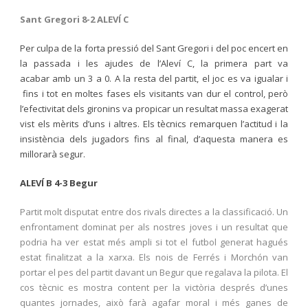
Sant Gregori 8-2 ALEVÍ C
Per culpa de la forta pressió del Sant Gregori i del poc encert en
la passada i les ajudes de l’Aleví C, la primera part va
acabar amb un 3 a 0. A la resta del partit, el joc es va igualar i
fins i tot en moltes fases els visitants van dur el control, però
l’efectivitat dels gironins va propicar un resultat massa exagerat
vist els mèrits d’uns i altres. Els tècnics remarquen l’actitud i la
insistència dels jugadors fins al final, d’aquesta manera es
millorarà segur.
ALEVÍ B 4-3 Begur
Partit molt disputat entre dos rivals directes a la classificació. Un
enfrontament dominat per als nostres joves i un resultat que
podria ha ver estat més ampli si tot el futbol generat hagués
estat finalitzat a la xarxa. Els nois de Ferrés i Morchón van
portar el pes del partit davant un Begur que regalava la pilota. El
cos tècnic es mostra content per la victòria després d’unes
quantes jornades, això farà agafar moral i més ganes de