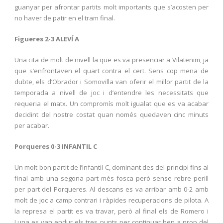
guanyar per afrontar partits molt importants que s’acosten per
no haver de patir en el tram final.
Figueres 2-3 ALEVÍ A
Una cita de molt de nivell la que es va presenciar a Vilatenim, ja
que s’enfrontaven el quart contra el cert. Sens cop mena de
dubte, els d’Obrador i Somovilla van oferir el millor partit de la
temporada a nivell de joc i d’entendre les necessitats que
requeria el matx. Un compromís molt igualat que es va acabar
decidint del nostre costat quan només quedaven cinc minuts
per acabar.
Porqueres 0-3 INFANTIL C
Un molt bon partit de l’Infantil C, dominant des del principi fins al
final amb una segona part més fosca però sense rebre perill
per part del Porqueres. Al descans es va arribar amb 0-2 amb
molt de joc a camp contrari i ràpides recuperacions de pilota. A
la represa el partit es va travar, però al final els de Romero i
Luna es van endur els tres punts per continuar ben a prop del