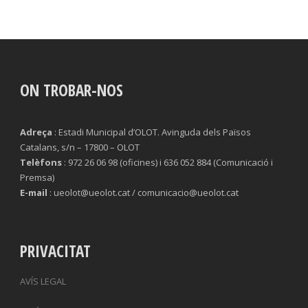
ON TROBAR-NOS
Adreça
: Estadi Municipal d’OLOT. Avinguda dels Països
Catalans, s/n – 17800 – OLOT
Telèfons
: 972 26 06 98 (oficines) i 636 052 884 (Comunicació i
Premsa)
E-mail
: ueolot@ueolot.cat / comunicacio@ueolot.cat
PRIVACITAT
AVÍS LEGAL