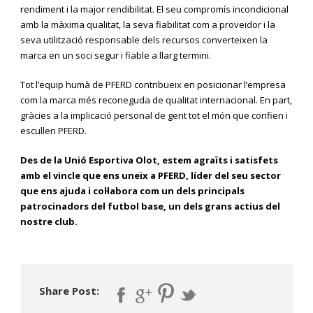
rendiment i la major rendibilitat. El seu compromís incondicional
amb la màxima qualitat, la seva fiabilitat com a proveïdor i la
seva utilització responsable dels recursos converteixen la
marca en un soci segur i fiable a llarg termini.
Tot l’equip humà de PFERD contribueix en posicionar l’empresa
com la marca més reconeguda de qualitat internacional. En part,
gràcies a la implicació personal de gent tot el món que confien i
escullen PFERD.
Des de la Unió Esportiva Olot, estem agraïts i satisfets
amb el vincle que ens uneix a PFERD, líder del seu sector
que ens ajuda i col·labora com un dels principals
patrocinadors del futbol base, un dels grans actius del
nostre club.
Share Post: