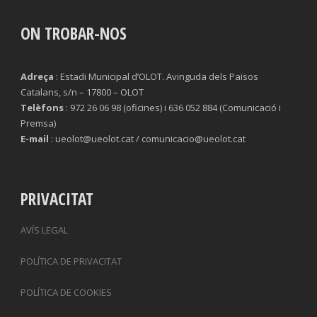
ON TROBAR-NOS
Adreça
: Estadi Municipal d’OLOT. Avinguda dels Països
Catalans, s/n – 17800 – OLOT
Telèfons
: 972 26 06 98 (oficines) i 636 052 884 (Comunicació i
Premsa)
E-mail
: ueolot@ueolot.cat / comunicacio@ueolot.cat
PRIVACITAT
AVÍS LEGAL
POLÍTICA DE PRIVACITAT
POLÍTICA DE COOKIES