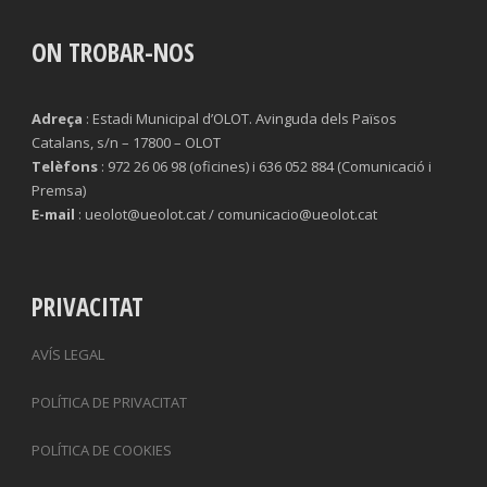
ON TROBAR-NOS
Adreça
: Estadi Municipal d’OLOT. Avinguda dels Països
Catalans, s/n – 17800 – OLOT
Telèfons
: 972 26 06 98 (oficines) i 636 052 884 (Comunicació i
Premsa)
E-mail
: ueolot@ueolot.cat / comunicacio@ueolot.cat
PRIVACITAT
AVÍS LEGAL
POLÍTICA DE PRIVACITAT
POLÍTICA DE COOKIES