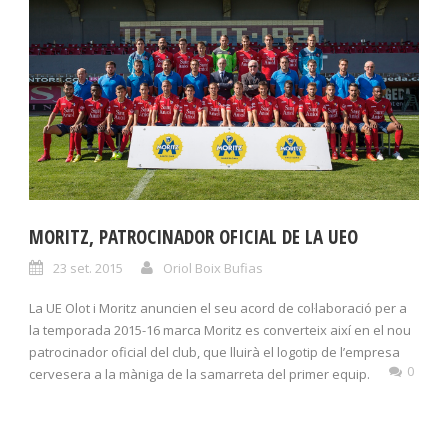
MORITZ, PATROCINADOR OFICIAL DE LA UEO
23 set. 2015
Oriol Boix Bufias
La UE Olot i Moritz anuncien el seu acord de col·laboració per a
la temporada 2015-16 marca Moritz es converteix així en el nou
patrocinador oficial del club, que lluirà el logotip de l’empresa
0
cervesera a la màniga de la samarreta del primer equip.