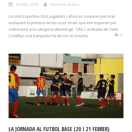
26 febr. 2016
Oriol Boix Bufias
La Unió Esportiva Olot, jugadors i afició es conjuren per tirar
endavant la primera de les onze finals que ens esperen per
sobreviure a la categoria (diumenge, 12h). L'arribada de Santi
0
Castillejo a la banqueta ha de ser el revulsiu
LA JORNADA AL FUTBOL BASE (20 I 21 FEBRER)