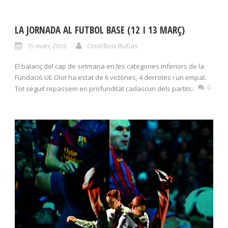
LA JORNADA AL FUTBOL BASE (12 I 13 MARÇ)
15 març 2016
Oriol Boix Bufias
El balanç del cap de setmana en les categories inferiors de la
Fundació UE Olot ha estat de 6 victòries, 4 derrotes i un empat.
0
Tot seguit repassem en profunditat cadascun dels partits: