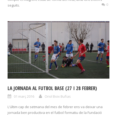
0
seguits.
LA JORNADA AL FUTBOL BASE (27 I 28 FEBRER)
01 març 2016
Oriol Boix Bufias
L'últim cap de setmana del mes de febrer ens va deixar una
jornada ben productiva en el futbol formatiu de la Fundació