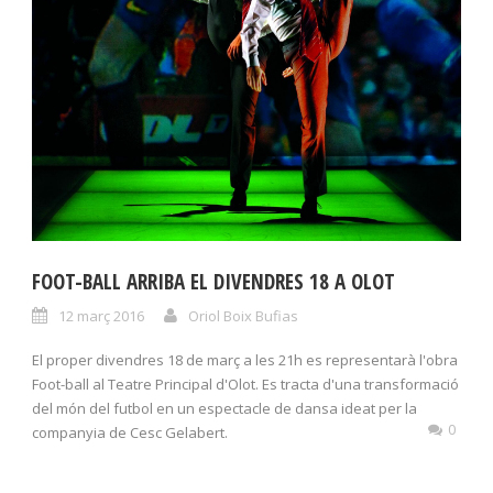
FOOT-BALL ARRIBA EL DIVENDRES 18 A OLOT
12 març 2016
Oriol Boix Bufias
El proper divendres 18 de març a les 21h es representarà l'obra
Foot-ball al Teatre Principal d'Olot. Es tracta d'una transformació
del món del futbol en un espectacle de dansa ideat per la
0
companyia de Cesc Gelabert.