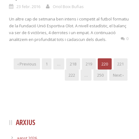
23 febr. 2016
Oriol Boix Bufias
Un altre cap de setmana ben intens i competit al futbol formatiu
de la Fundació Unió Esportiva Olot. A nivell estadístic, el balanç
va ser de 6 victòries, 4 derrotes i un empat. A continuació
0
analitzem en profunditat tots i cadascun dels duels.
‹ Previous
1
…
218
219
220
221
222
…
250
Next ›
ARXIUS
agost 2026