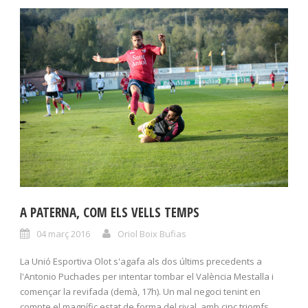
A PATERNA, COM ELS VELLS TEMPS
04 març 2016
Oriol Boix Bufias
La Unió Esportiva Olot s'agafa als dos últims precedents a
l'Antonio Puchades per intentar tombar el València Mestalla i
començar la revifada (demà, 17h). Un mal negoci tenint en
compte el magnífic estat de forma del rival, amb cinc triomfs