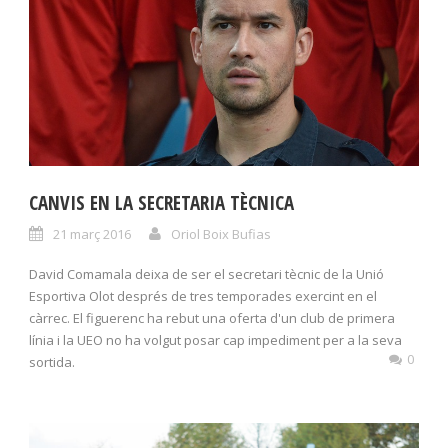
CANVIS EN LA SECRETARIA TÈCNICA
21 març 2016
Oriol Boix Bufias
David Comamala deixa de ser el secretari tècnic de la Unió
Esportiva Olot després de tres temporades exercint en el
càrrec. El figuerenc ha rebut una oferta d'un club de primera
línia i la UEO no ha volgut posar cap impediment per a la seva
0
sortida.