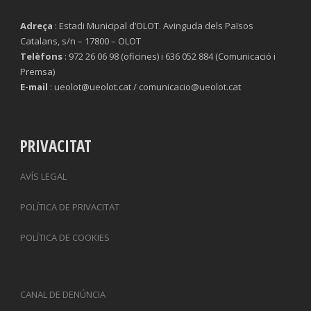
Adreça
: Estadi Municipal d’OLOT. Avinguda dels Països
Catalans, s/n – 17800 – OLOT
Telèfons
: 972 26 06 98 (oficines) i 636 052 884 (Comunicació i
Premsa)
E-mail
: ueolot@ueolot.cat / comunicacio@ueolot.cat
PRIVACITAT
AVÍS LEGAL
POLÍTICA DE PRIVACITAT
POLÍTICA DE COOKIES
CANAL DE DENÚNCIA