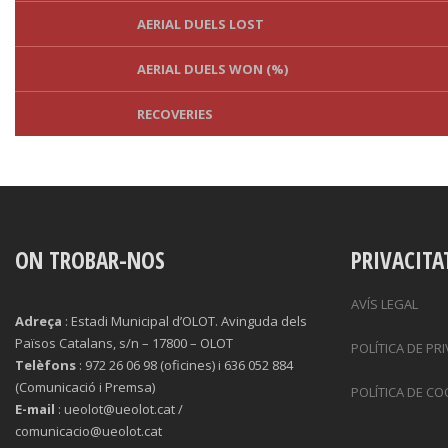
AERIAL DUELS LOST
AERIAL DUELS WON (%)
RECOVERIES
TACKLES WON
GOALS
ON TROBAR-NOS
TACKLES LOST
PENALTY GOALS
PRIVACITA
TACKLES WON (%)
MINUTES PER GOAL
AVÍS LEGAL
Adreça
: Estadi Municipal d’OLOT. Avinguda dels
Països Catalans, s/n – 17800 – OLOT
CLEARANCES
TOTAL SHOTS ON TARGET
POLÍTICA DE PR
Telèfons
: 972 26 06 98 (oficines) i 636 052 884
(Comunicació i Premsa)
BLOCKS
TOTAL SHOTS OFF TARGET
POLÍTICA DE CO
E-mail
: ueolot@ueolot.cat /
comunicacio@ueolot.cat
INTERCEPTIONS
SHOOTING ACCURACY