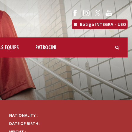
Botiga INTEGRA - UEO
LS EQUIPS
PATROCINI
NATIONALITY :
DATE OF BIRTH :
HEIGHT :