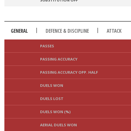
|
|
GENERAL
DEFENCE & DISCIPLINE
ATTACK
PASSES
PASSING ACCURACY
PASSING ACCURACY OPP. HALF
DUELS WON
DUELS LOST
DUELS WON (%)
AERIAL DUELS WON