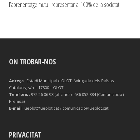
l’aprenentatge mutu i representar al 100% de la societat.
ON TROBAR-NOS
Adreça
: Estadi Municipal d’OLOT. Avinguda dels Països
Catalans, s/n – 17800 – OLOT
Telèfons
: 972 26 06 98 (oficines) i 636 052 884 (Comunicació i
Premsa)
E-mail
: ueolot@ueolot.cat / comunicacio@ueolot.cat
PRIVACITAT