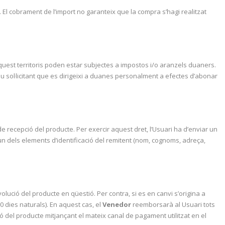
 El cobrament de l’import no garanteix que la compra s’hagi realitzat
aquest territoris poden estar subjectes a impostos i/o aranzels duaners.
u sol·licitant que es dirigeixi a duanes personalment a efectes d’abonar
de recepció del producte. Per exercir aquest dret, l’Usuari ha d’enviar un
un dels elements d’identificació del remitent (nom, cognoms, adreça,
lució del producte en qüestió. Per contra, si es en canvi s’origina a
0 dies naturals). En aquest cas, el
Venedor
reemborsarà al Usuari tots
 del producte mitjançant el mateix canal de pagament utilitzat en el