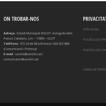
ON TROBAR-NOS
PRIVACITA
AVÍS LEGAL
Adreça
: Estadi Municipal d’OLOT. Avinguda dels
Països Catalans, s/n – 17800 – OLOT
POLÍTICA DE PR
Telèfons
: 972 26 06 98 (oficines) i 636 052 884
(Comunicació i Premsa)
POLÍTICA DE CO
E-mail
: ueolot@ueolot.cat /
comunicacio@ueolot.cat
CANAL DE DENÚ