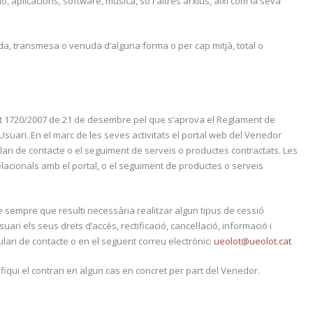
ó, aplicacions, software, música, so i altres arxius, així com la seva
da, transmesa o venuda d’alguna forma o per cap mitjà, total o
ret 1720/2007 de 21 de desembre pel que s’aprova el Reglament de
suari. En el marc de les seves activitats el portal web del Venedor
lari de contacte o el seguiment de serveis o productes contractats. Les
elacionals amb el portal, o el seguiment de productes o serveis
sempre que resulti necessària realitzar algun tipus de cessió
ri els seus drets d’accés, rectificació, cancel·lació, informació i
ulari de contacte o en el següent correu electrònic:
ueolot@ueolot.cat
iqui el contrari en algun cas en concret per part del Venedor.