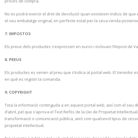
procés de compra.
No es podrà exercir el dret de devolució quan existeixin indicis de que
el seu embalatge original, en perfecte estat per la seva venda posteri
7. IMPOSTOS
Els preus dels productes s’expressen en euros i inclouen l’Impost de Val
8. PREUS
Els productes es venen al preu que s’indica al portal web. El Venedor e
en què es registri la comanda.
9. COPYRIGHT
Tota la informació continguda a en aquest portal web, així com el seu disse
d’abril, pel que s’aprova el Text Refós de la Llei de Propietat Intel·le
transformació o comunicació pública, això com qualsevol tipus de cessió
propietat intel·lectual.