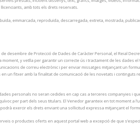
serveis prestats, incloent dissenys, text, gràfics, imatges, vídeos, informaci
llicenciants, amb tots els drets reservats.
tribuïda, emmarcada, reproduïda, descarregada, extreta, mostrada, publica
 13 de desembre de Protecció de Dades de Caràcter Personal, el Reial Dec
ment, y vetlla per garantir un correcte ús i tractament de les dades el U
unicacions de correu electrònic i per enviar missatges mitjançant un formu
en un fitxer amb la finalitat de comunicació de les novetats i continguts r
ades personals no seran cedides en cap cas a terceres companyies i que 
ívoc per part dels seus titulars. El Venedor garanteix en tot moment a l’usua
, podrà exercir els drets enviant una sol·licitud expressa mitjançant el form
serveis o productes oferts en aquest portal web a excepció de que s’especif