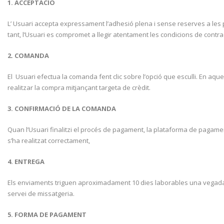
1. ACCEPTACIÓ
L’ Usuari accepta expressament l’adhesió plena i sense reserves a les 
tant, l’Usuari es compromet a llegir atentament les condicions de contr
2. COMANDA
El Usuari efectua la comanda fent clic sobre l’opció que esculli. En aqu
realitzar la compra mitjançant targeta de crèdit.
3. CONFIRMACIÓ DE LA COMANDA
Quan l’Usuari finalitzi el procés de pagament, la plataforma de pagame
s’ha realitzat correctament,
4. ENTREGA
Els enviaments triguen aproximadament 10 dies laborables una vegada c
servei de missatgeria.
5. FORMA DE PAGAMENT