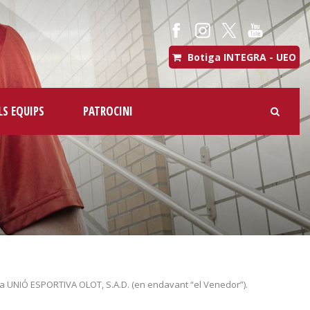
Botiga INTEGRA - UEO
LS EQUIPS
PATROCINI
la
UNIÓ ESPORTIVA OLOT, S.A.D.
(en endavant “el Venedor”).