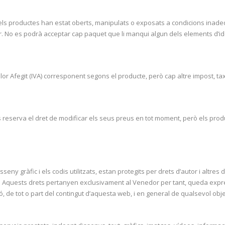
 els productes han estat oberts, manipulats o exposats a condicions inade
or. No es podrà acceptar cap paquet que li manqui algun dels elements d’
or Afegit (IVA) corresponent segons el producte, però cap altre impost, ta
s reserva el dret de modificar els seus preus en tot moment, però els pro
ny gràfic i els codis utilitzats, estan protegits per drets d’autor i altres d
ctual. Aquests drets pertanyen exclusivament al Venedor per tant, queda exp
, de tot o part del contingut d’aquesta web, i en general de qualsevol obje