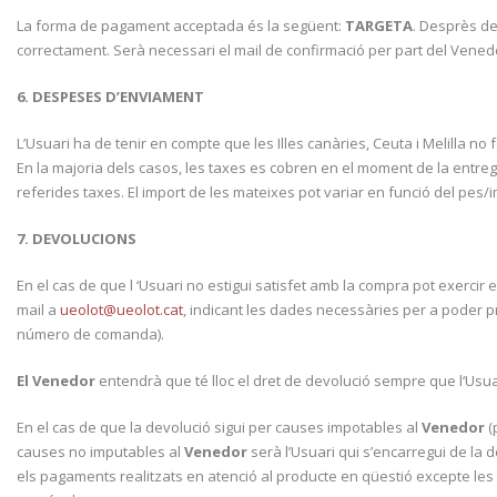
La forma de pagament acceptada és la següent:
TARGETA
. Desprès de
correctament. Serà necessari el mail de confirmació per part del Vened
6. DESPESES D’ENVIAMENT
L’Usuari ha de tenir en compte que les Illes canàries, Ceuta i Melilla n
En la majoria dels casos, les taxes es cobren en el moment de la entreg
referides taxes. El import de les mateixes pot variar en funció del pes/
7. DEVOLUCIONS
En el cas de que l ‘Usuari no estigui satisfet amb la compra pot exercir 
mail a
ueolot@ueolot.cat
, indicant les dades necessàries per a poder p
número de comanda).
El Venedor
entendrà que té lloc el dret de devolució sempre que l‘Usuar
En el cas de que la devolució sigui per causes impotables al
Venedor
(
causes no imputables al
Venedor
serà l’Usuari qui s’encarregui de la d
els pagaments realitzats en atenció al producte en qüestió excepte les 