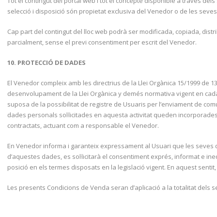
Tot el contingut del portal web i tot el concepte disponible a través dels 
selecció i disposició són propietat exclusiva del Venedor o de les seves 
Cap part del contingut del lloc web podrà ser modificada, copiada, dis
parcialment, sense el previ consentiment per escrit del Venedor.
10. PROTECCIÓ DE DADES
El Venedor compleix amb les directrius de la Llei Orgànica 15/1999 de
desenvolupament de la Llei Orgànica y demés normativa vigent en cada mo
suposa de la possibilitat de registre de Usuaris per l’enviament de com
dades personals sol·licitades en aquesta activitat queden incorporades 
contractats, actuant com a responsable el Venedor.
En Venedor informa i garanteix expressament al Usuari que les seves d
d’aquestes dades, es sol·licitarà el consentiment exprés, informat e inequ
posició en els termes disposats en la legislació vigent. En aquest sentit
Les presents Condicions de Venda seran d’aplicació a la totalitat dels 