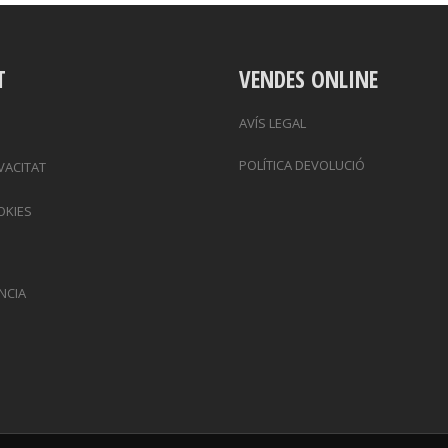
T
VENDES ONLINE
AVÍS LEGAL
POLÍTICA DEVOLUCIÓ
IVACITAT
OKIES
NCIA