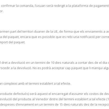
 confirmar la comanda, l’usuari serà redirigit a la plataforma de pagament.
or.
o formen part del territori duaner de la UE, de forma que els enviaments a 
a del paquet, encara que es possible que es rebi una notificació per corre
import del paquet.
el dret a devolució en un termini de 10 dies naturals a contar des de el dia 
rocedir a la devolució. No es podrà acceptar cap paquet que li manqui alg
i compleixi amb el termini establert a tal efecte.
producte defectuós) serà aquest el encarregat d’assumir els costos de devo
evolució del producte al Venedor dintre del termini establert a tal efecte (1
despeses d’enviament en un termini de 15 dies naturals des de la recepció