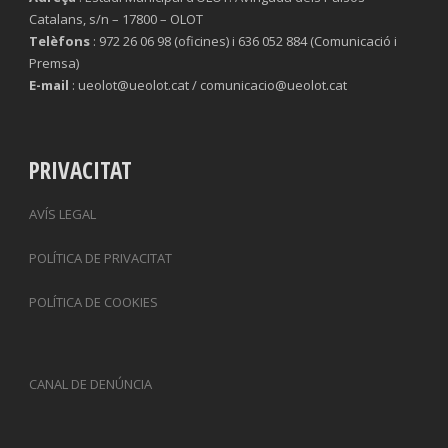
Catalans, s/n – 17800 – OLOT
Telèfons
: 972 26 06 98 (oficines) i 636 052 884 (Comunicació i
Premsa)
E-mail
: ueolot@ueolot.cat / comunicacio@ueolot.cat
PRIVACITAT
AVÍS LEGAL
POLÍTICA DE PRIVACITAT
POLÍTICA DE COOKIES
CANAL DE DENÚNCIA