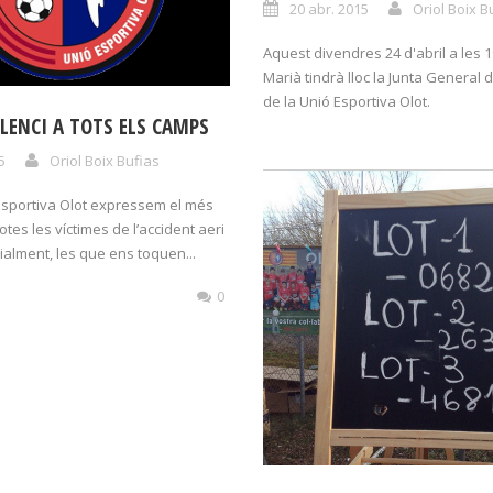
20 abr. 2015
Oriol Boix B
Aquest divendres 24 d'abril a les 1
Marià tindrà lloc la Junta General 
de la Unió Esportiva Olot.
LENCI A TOTS ELS CAMPS
5
Oriol Boix Bufias
Esportiva Olot expressem el més
otes les víctimes de l’accident aeri
ialment, les que ens toquen...
0