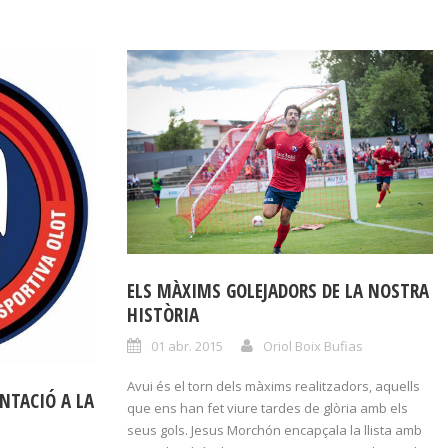
ELS MÀXIMS GOLEJADORS DE LA NOSTRA
HISTÒRIA
01 abr. 2015
Oriol Boix Bufias
Avui és el torn dels màxims realitzadors, aquells
NTACIÓ A LA
que ens han fet viure tardes de glòria amb els
seus gols. Jesus Morchón encapçala la llista amb