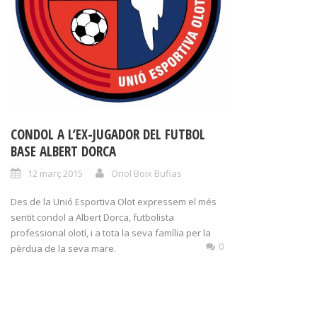
CONDOL A L’EX-JUGADOR DEL FUTBOL
BASE ALBERT DORCA
12 març 2015
Oriol Boix Bufias
Des de la Unió Esportiva Olot expressem el més
sentit condol a Albert Dorca, futbolista
professional olotí, i a tota la seva família per la
0
pèrdua de la seva mare.