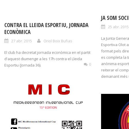
JA SOM SOC
CONTRA EL LLEIDA ESPORTIU, JORNADA
25 abr. 2015
ECONÒMICA
La Junta General
27 abr. 2015
Oriol Boix Bufias
Esportiva Olot a
format pels dire
El club ha decretat jornada econòmica en el partit
es completa la t
d'aquest diumenge a les 17h contra el Lleida
anònima esporti
0
Esportiu (Jornada 36).
reiterar el comp
demanant més s