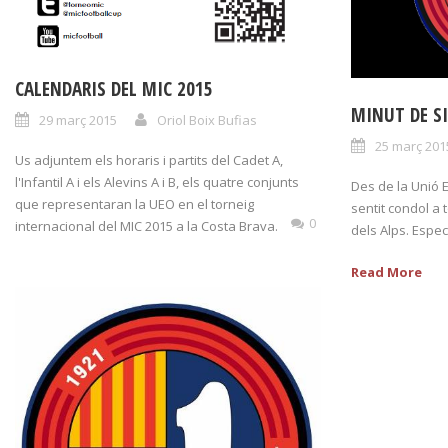
CALENDARIS DEL MIC 2015
MINUT DE SI
29 març 2015
Oriol Boix Bufias
25 març 201
Us adjuntem els horaris i partits del Cadet A,
l'Infantil A i els Alevins A i B, els quatre conjunts
Des de la Unió 
que representaran la UEO en el torneig
sentit condol a t
0
internacional del MIC 2015 a la Costa Brava.
dels Alps. Espec
Read More