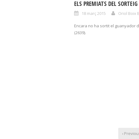
ELS PREMIATS DEL SORTEIG 
18 març 2015
Oriol Boix 
Encara no ha sortit el guanyador d
(2639).
‹ Previou