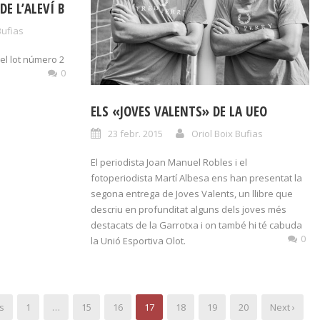
DE L’ALEVÍ B
Bufias
el lot número 2
0
ELS «JOVES VALENTS» DE LA UEO
23 febr. 2015
Oriol Boix Bufias
El periodista Joan Manuel Robles i el
fotoperiodista Martí Albesa ens han presentat la
segona entrega de Joves Valents, un llibre que
descriu en profunditat alguns dels joves més
destacats de la Garrotxa i on també hi té cabuda
0
la Unió Esportiva Olot.
s
1
…
15
16
17
18
19
20
Next ›