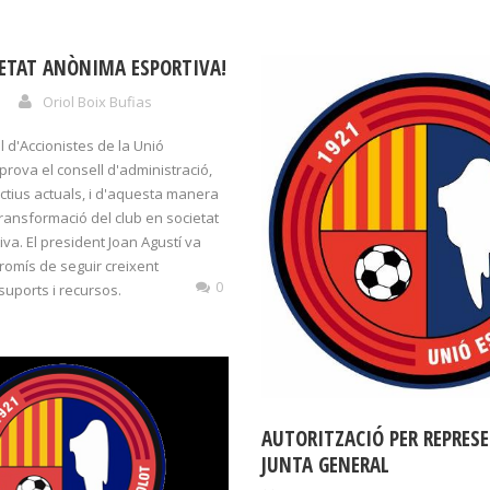
IETAT ANÒNIMA ESPORTIVA!
Oriol Boix Bufias
 d'Accionistes de la Unió
prova el consell d'administració,
ctius actuals, i d'aquesta manera
ransformació del club en societat
va. El president Joan Agustí va
romís de seguir creixent
0
uports i recursos.
AUTORITZACIÓ PER REPRESE
JUNTA GENERAL