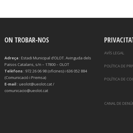
ON TROBAR-NOS
PRIVACITA
AVÍS LEGAL
Adreça
: Estadi Municipal d’OLOT. Avinguda dels
Països Catalans, s/n – 17800 – OLOT
POLÍTICA DE PR
Telèfons
: 972 26 06 98 (oficines) i 636 052 884
(Comunicació i Premsa)
POLÍTICA DE CO
E-mail
: ueolot@ueolot.cat /
comunicacio@ueolot.cat
CANAL DE DENÚ