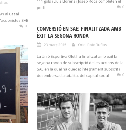
111 gols i Lluís Llorens i Josep Roca completen el
ufias
0
podi.
9h al Casal
d'accionistes SAE
0
CONVERSIÓ EN SAE: FINALITZADA AMB
ÈXIT LA SEGONA RONDA
23 març 2015
Oriol Boix Bufias
La Unió Esportiva Olot ha finalitzat amb èxit la
segona ronda de subscripció de les accions de la
SAE en la qual ha quedat íntegrament subscrit i
0
desemborsat la totalitat del capital social