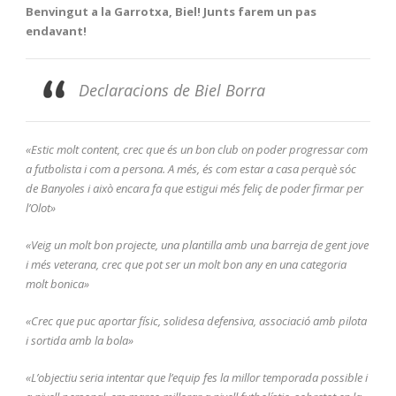
Benvingut a la Garrotxa, Biel! Junts farem un pas
endavant!
Declaracions de Biel Borra
«Estic molt content, crec que és un bon club on poder progressar com
a futbolista i com a persona. A més, és com estar a casa perquè sóc
de Banyoles i això encara fa que estigui més feliç de poder firmar per
l’Olot»
«Veig un molt bon projecte, una plantilla amb una barreja de gent jove
i més veterana, crec que pot ser un molt bon any en una categoria
molt bonica»
«Crec que puc aportar físic, solidesa defensiva, associació amb pilota
i sortida amb la bola»
«L’objectiu seria intentar que l’equip fes la millor temporada possible i