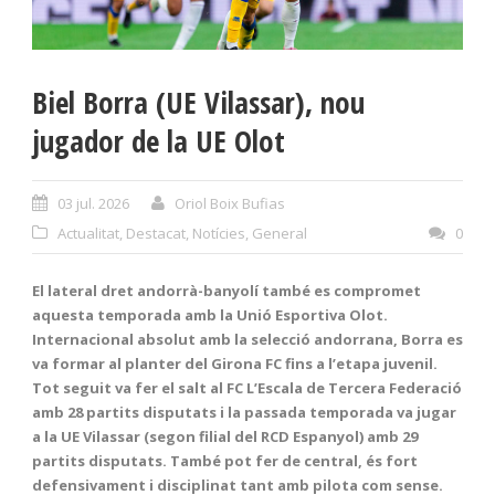
Biel Borra (UE Vilassar), nou
jugador de la UE Olot
03 jul. 2026
Oriol Boix Bufias
Actualitat
,
Destacat
,
Notícies
,
General
0
El lateral dret andorrà-banyolí també es compromet
aquesta temporada amb la Unió Esportiva Olot.
Internacional absolut amb la selecció andorrana, Borra es
va formar al planter del Girona FC fins a l’etapa juvenil.
Tot seguit va fer el salt al FC L’Escala de Tercera Federació
amb 28 partits disputats i la passada temporada va jugar
a la UE Vilassar (segon filial del RCD Espanyol) amb 29
partits disputats. També pot fer de central, és fort
defensivament i disciplinat tant amb pilota com sense.