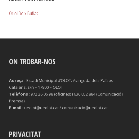
Oriol Boix Bufias
ON TROBAR-NOS
Adreça
: Estadi Municipal d’OLOT. Avinguda dels Països
Catalans, s/n – 17800 – OLOT
Telèfons
: 972 26 06 98 (oficines) i 636 052 884 (Comunicació i
Premsa)
E-mail
: ueolot@ueolot.cat / comunicacio@ueolot.cat
PRIVACITAT