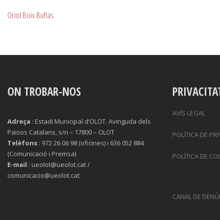
Oriol Boix Bufias
ON TROBAR-NOS
PRIVACITA
AVÍS LEGAL
Adreça
: Estadi Municipal d’OLOT. Avinguda dels
Països Catalans, s/n – 17800 – OLOT
POLÍTICA DE PR
Telèfons
: 972 26 06 98 (oficines) i 636 052 884
(Comunicació i Premsa)
POLÍTICA DE CO
E-mail
: ueolot@ueolot.cat /
comunicacio@ueolot.cat
CANAL DE DENÚ