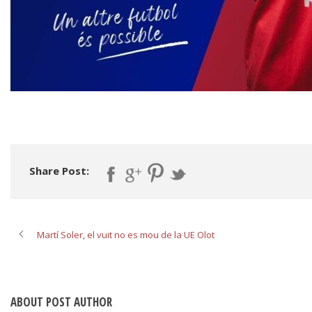
Share Post:
Martí Soler, el vuit no es mou de la UE Olot
ABOUT POST AUTHOR