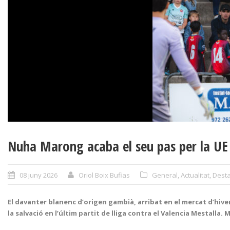
Nuha Marong acaba el seu pas per la UE
08 juny 2026
Oriol Boix Bufias
General
,
Actualitat
,
Desta
El davanter blanenc d’origen gambià, arribat en el mercat d’hive
la salvació en l’últim partit de lliga contra el Valencia Mestalla. 