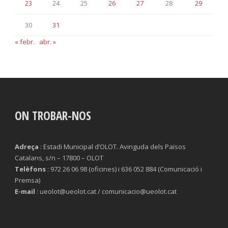
23
24
25
26
27
28
29
30
31
« febr.
abr. »
ON TROBAR-NOS
Adreça
: Estadi Municipal d’OLOT. Avinguda dels Països
Catalans, s/n – 17800 – OLOT
Telèfons
: 972 26 06 98 (oficines) i 636 052 884 (Comunicació i
Premsa)
E-mail
: ueolot@ueolot.cat / comunicacio@ueolot.cat