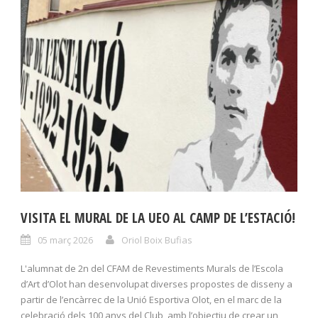
VISITA EL MURAL DE LA UEO AL CAMP DE L’ESTACIÓ!
05 març 2026
Oriol Boix Bufias
L'alumnat de 2n del CFAM de Revestiments Murals de l’Escola
d’Art d’Olot han desenvolupat diverses propostes de disseny a
partir de l’encàrrec de la Unió Esportiva Olot, en el marc de la
celebració dels 100 anys del Club, amb l’objectiu de crear un