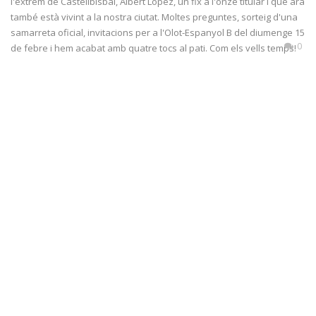
l'extrem de Castellbisbal, Albert López, un fix a l'onze titular i que ara
també està vivint a la nostra ciutat. Moltes preguntes, sorteig d'una
samarreta oficial, invitacions per a l'Olot-Espanyol B del diumenge 15
0
de febre i hem acabat amb quatre tocs al pati. Com els vells temps!