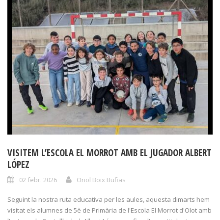
VISITEM L’ESCOLA EL MORROT AMB EL JUGADOR ALBERT
LÓPEZ
02 febr. 2026
Oriol Boix Bufias
Seguint la nostra ruta educativa per les aules, aquesta dimarts hem
visitat els alumnes de 5è de Primària de l'Escola El Morrot d'Olot amb