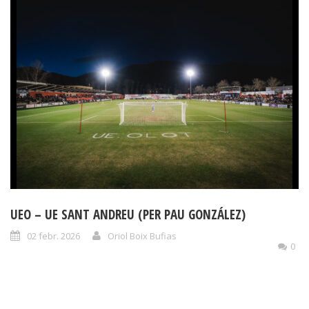
UEO – UE SANT ANDREU (PER PAU GONZÁLEZ)
02 febr. 2026
Oriol Boix Bufias
0