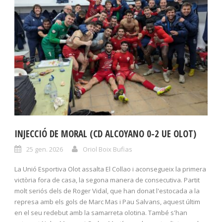
INJECCIÓ DE MORAL (CD ALCOYANO 0-2 UE OLOT)
25 gen. 2026
Oriol Boix Bufias
La Unió Esportiva Olot assalta El Collao i aconsegueix la primera
victòria fora de casa, la segona manera de consecutiva. Partit
molt seriós dels de Roger Vidal, que han donat l'estocada a la
represa amb els gols de Marc Mas i Pau Salvans, aquest últim
en el seu redebut amb la samarreta olotina. També s'han