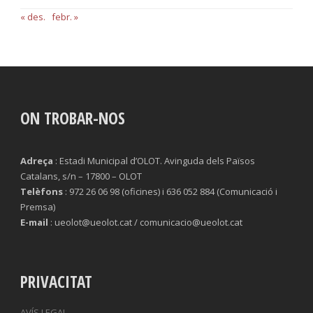
« des.
febr. »
ON TROBAR-NOS
Adreça
: Estadi Municipal d’OLOT. Avinguda dels Països
Catalans, s/n – 17800 – OLOT
Telèfons
: 972 26 06 98 (oficines) i 636 052 884 (Comunicació i
Premsa)
E-mail
: ueolot@ueolot.cat / comunicacio@ueolot.cat
PRIVACITAT
AVÍS LEGAL