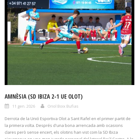
AMNÈSIA (SD IBIZA 2-1 UE OLOT)
11 gen. 2026
Oriol Boix Bufias
Derrota de la Unió Esportiva Olot a Sant Rafel en el primer partit de
la primera volta. Després d'una bona arrencada amb ocasions
clares però sense encert, els olotins han vist com la SD Ibiza
s'avançava en una gran jugada personal del lateral Raúl Castro. A la