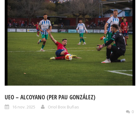
UEO – ALCOYANO (PER PAU GONZÁLEZ)
16 nov. 2025
Oriol Boix Bufias
0