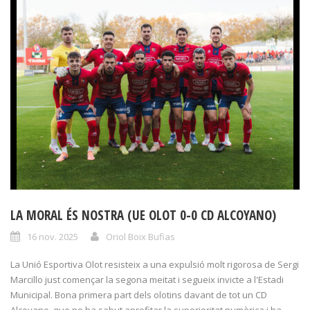
LA MORAL ÉS NOSTRA (UE OLOT 0-0 CD ALCOYANO)
16 nov. 2025
Oriol Boix Bufias
La Unió Esportiva Olot resisteix a una expulsió molt rigorosa de Sergi
Marcillo just començar la segona meitat i segueix invicte a l'Estadi
Municipal. Bona primera part dels olotins davant de tot un CD
Alcoyano, que no ha sabut aprofitar la superioritat numèrica i ha