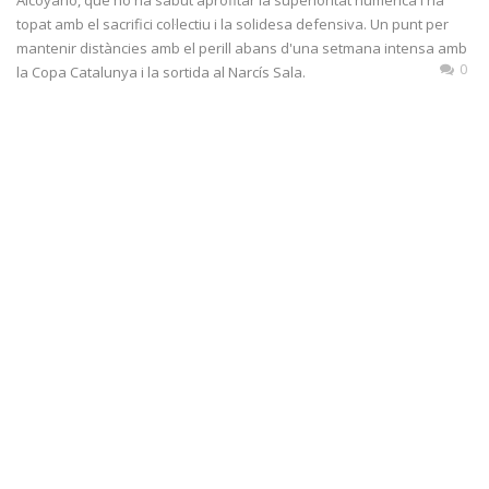
topat amb el sacrifici col·lectiu i la solidesa defensiva. Un punt per
mantenir distàncies amb el perill abans d'una setmana intensa amb
0
la Copa Catalunya i la sortida al Narcís Sala.