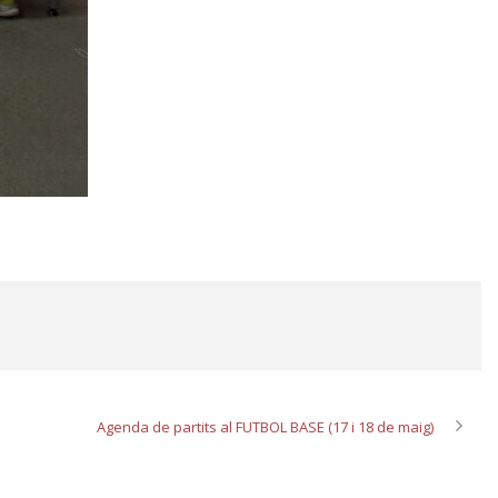
Agenda de partits al FUTBOL BASE (17 i 18 de maig)