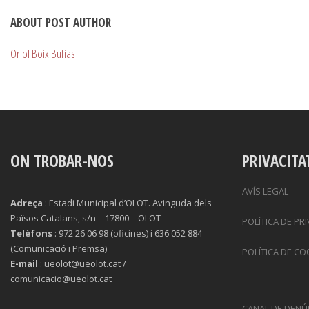
ABOUT POST AUTHOR
Oriol Boix Bufias
ON TROBAR-NOS
PRIVACITA
AVÍS LEGAL
Adreça
: Estadi Municipal d’OLOT. Avinguda dels
Països Catalans, s/n – 17800 – OLOT
POLÍTICA DE PR
Telèfons
: 972 26 06 98 (oficines) i 636 052 884
(Comunicació i Premsa)
POLÍTICA DE CO
E-mail
: ueolot@ueolot.cat /
comunicacio@ueolot.cat
CANAL DE DENÚ