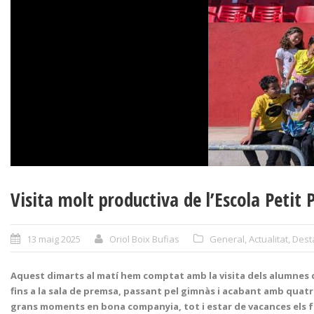
Visita molt productiva de l’Escola Petit 
13 maig 2025
Oriol Boix Bufias
General
,
Actualitat
,
Dest
Aquest dimarts al matí hem comptat amb la visita dels alumnes de 
fins a la sala de premsa, passant pel gimnàs i acabant amb quatr
grans moments en bona companyia, tot i estar de vacances els fu