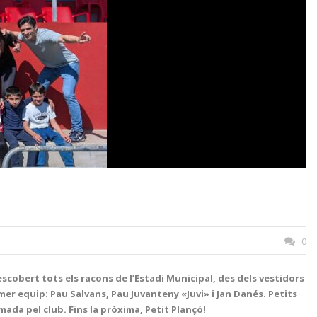
0
scobert tots els racons de l’Estadi Municipal, des dels vestidors
er equip: Pau Salvans, Pau Juvanteny «Juvi» i Jan Danés. Petits
da pel club. Fins la pròxima, Petit Plançó!