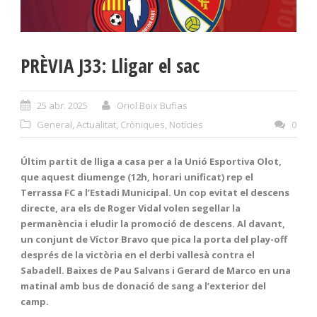
PRÈVIA J33: Lligar el sac
25 abr. 2025
Oriol Boix Bufias
General
,
Actualitat
,
Cròniques
,
Notícies
0
Últim partit de lliga a casa per a la Unió Esportiva Olot,
que aquest diumenge (12h, horari unificat) rep el
Terrassa FC a l’Estadi Municipal. Un cop evitat el descens
directe, ara els de Roger Vidal volen segellar la
permanència i eludir la promoció de descens. Al davant,
un conjunt de Víctor Bravo que pica la porta del play-off
després de la victòria en el derbi vallesà contra el
Sabadell. Baixes de Pau Salvans i Gerard de Marco en una
matinal amb bus de donació de sang a l’exterior del
camp.