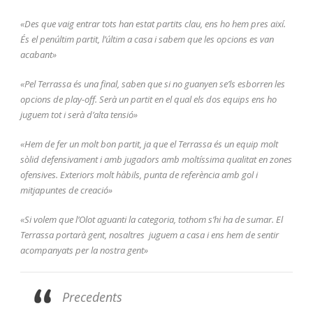
«Des que vaig entrar tots han estat partits clau, ens ho hem pres així.
És el penúltim partit, l’últim a casa i sabem que les opcions es van
acabant»
«Pel Terrassa és una final, saben que si no guanyen se’ls esborren les
opcions de play-off. Serà un partit en el qual els dos equips ens ho
juguem tot i serà d’alta tensió»
«Hem de fer un molt bon partit, ja que el Terrassa és un equip molt
sòlid defensivament i amb jugadors amb moltíssima qualitat en zones
ofensives. Exteriors molt hàbils, punta de referència amb gol i
mitjapuntes de creació»
«Si volem que l’Olot aguanti la categoria, tothom s’hi ha de sumar. El
Terrassa portarà gent, nosaltres juguem a casa i ens hem de sentir
acompanyats per la nostra gent»
Precedents