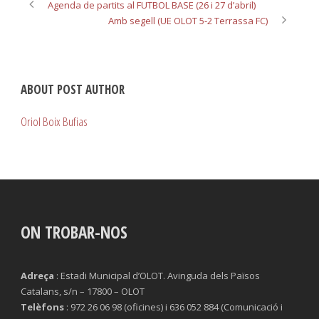
Agenda de partits al FUTBOL BASE (26 i 27 d’abril)
Amb segell (UE OLOT 5-2 Terrassa FC)
ABOUT POST AUTHOR
Oriol Boix Bufias
ON TROBAR-NOS
Adreça
: Estadi Municipal d’OLOT. Avinguda dels Països
Catalans, s/n – 17800 – OLOT
Telèfons
: 972 26 06 98 (oficines) i 636 052 884 (Comunicació i