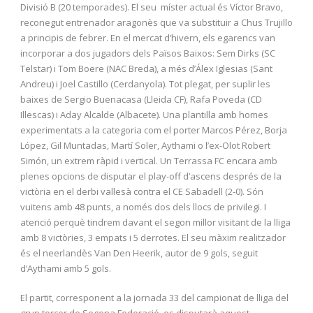
Divisió B (20 temporades). El seu míster actual és Víctor Bravo,
reconegut entrenador aragonès que va substituir a Chus Trujillo
a principis de febrer. En el mercat d’hivern, els egarencs van
incorporar a dos jugadors dels Països Baixos: Sem Dirks (SC
Telstar) i Tom Boere (NAC Breda), a més d’Álex Iglesias (Sant
Andreu) i Joel Castillo (Cerdanyola). Tot plegat, per suplir les
baixes de Sergio Buenacasa (Lleida CF), Rafa Poveda (CD
Illescas) i Aday Alcalde (Albacete). Una plantilla amb homes
experimentats a la categoria com el porter Marcos Pérez, Borja
López, Gil Muntadas, Martí Soler, Aythami o l’ex-Olot Robert
Simón, un extrem ràpid i vertical. Un Terrassa FC encara amb
plenes opcions de disputar el play-off d’ascens després de la
victòria en el derbi vallesà contra el CE Sabadell (2-0). Són
vuitens amb 48 punts, a només dos dels llocs de privilegi. I
atenció perquè tindrem davant el segon millor visitant de la lliga
amb 8 victòries, 3 empats i 5 derrotes. El seu màxim realitzador
és el neerlandès Van Den Heerik, autor de 9 gols, seguit
d’Aythami amb 5 gols.
El partit, corresponent a la jornada 33 del campionat de lliga del
grup tercer de Segona Federació, es disputarà aquest