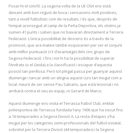
Posar-hi el colofó. La segona volta de la UE Olot ens està
deixant amb bon regust de boca i sensacions molt positives,
tant a nivell futbolístic com de resultats. I és que, després de
l’empat aconseguit al camp de la Peña Deportiva, els olotins ja
sumen 41 punts i saben que no baixaran directament a Tercera
Federació. L’única possibilitat de descens és a través de la
promoció, que ara mateix també esquivarien per ser el conjunt
amb milllor puntuació (+3 d’avantatge) dels cinc grups de
Segona Federació. I fins i tot hi ha la possibilitat de superar
l’Andratx (o el Lleida) a la classificació i escapar d’aquesta
posició tan perillosa. Però tot plegat passa per guanyar aquest
diumenge i tancar amb un alegria aquest curs tan mogut com a
local. Haurà de ser sense Pau Salvans, que està lesionat i no
arribarà contra el seu ex-equip, ni Gerard de Marco.
Aquest diumenge ens visita el Terrassa Futbol Club, entitat
poliesportiva de Terrassa fundada l’any 1906 que ha viscut fins
a 16 temporades a Segona Divisió A. La resta d’etapes s’ha
mogut per les categories semi-professionals del futbol estatal,
sobretot per la Tercera Divisió (44 temporades) i la Segona