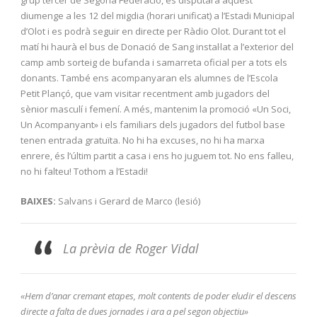
diumenge a les 12 del migdia (horari unificat) a l’Estadi Municipal
d’Olot i es podrà seguir en directe per Ràdio Olot. Durant tot el
matí hi haurà el bus de Donació de Sang instal·lat a l’exterior del
camp amb sorteig de bufanda i samarreta oficial per a tots els
donants. També ens acompanyaran els alumnes de l’Escola
Petit Plançó, que vam visitar recentment amb jugadors del
sènior masculí i femení. A més, mantenim la promoció «Un Soci,
Un Acompanyant» i els familiars dels jugadors del futbol base
tenen entrada gratuïta. No hi ha excuses, no hi ha marxa
enrere, és l’últim partit a casa i ens ho juguem tot. No ens falleu,
no hi falteu! Tothom a l’Estadi!
BAIXES:
Salvans i Gerard de Marco (lesió)
La prèvia de Roger Vidal
«Hem d’anar cremant etapes, molt contents de poder eludir el descens
directe a falta de dues jornades i ara a pel segon objectiu»