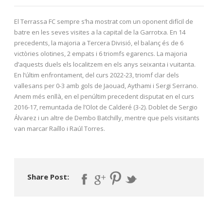
El Terrassa FC sempre s’ha mostrat com un oponent difícil de
batre en les seves visites a la capital de la Garrotxa. En 14
precedents, la majoria a Tercera Divisió, el balanç és de 6
victòries olotines, 2 empats i 6 triomfs egarencs. La majoria
d’aquests duels els localitzem en els anys seixanta i vuitanta.
En l’últim enfrontament, del curs 2022-23, triomf clar dels
vallesans per 0-3 amb gols de Jaouad, Aythami i Sergi Serrano.
Anem més enllà, en el penúltim precedent disputat en el curs
2016-17, remuntada de l’Olot de Calderé (3-2). Doblet de Sergio
Álvarez i un altre de Dembo Batchilly, mentre que pels visitants
van marcar Raíllo i Raúl Torres.
Share Post: