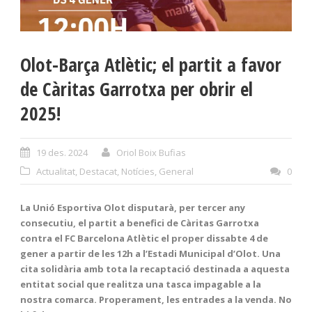
Olot-Barça Atlètic; el partit a favor
de Càritas Garrotxa per obrir el
2025!
19 des. 2024
Oriol Boix Bufias
Actualitat
,
Destacat
,
Notícies
,
General
0
La Unió Esportiva Olot disputarà, per tercer any
consecutiu, el partit a benefici de Càritas Garrotxa
contra el FC Barcelona Atlètic el proper dissabte 4 de
gener a partir de les 12h a l’Estadi Municipal d’Olot. Una
cita solidària amb tota la recaptació destinada a aquesta
entitat social que realitza una tasca impagable a la
nostra comarca. Properament, les entrades a la venda. No