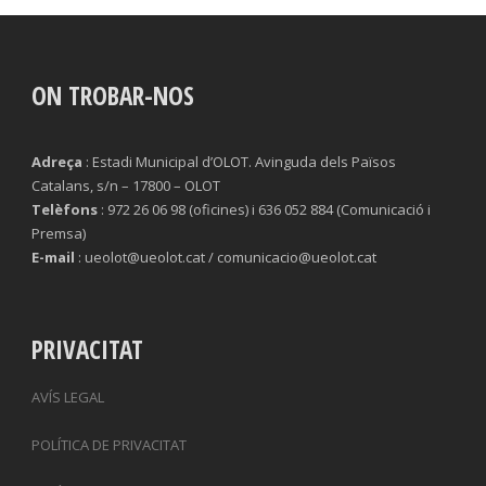
ON TROBAR-NOS
Adreça
: Estadi Municipal d’OLOT. Avinguda dels Països
Catalans, s/n – 17800 – OLOT
Telèfons
: 972 26 06 98 (oficines) i 636 052 884 (Comunicació i
Premsa)
E-mail
: ueolot@ueolot.cat / comunicacio@ueolot.cat
PRIVACITAT
AVÍS LEGAL
POLÍTICA DE PRIVACITAT