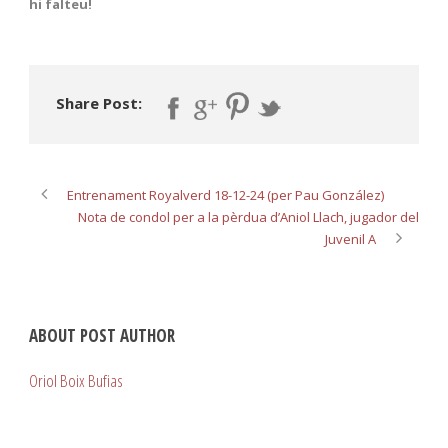
hi falteu!
Share Post:
Entrenament Royalverd 18-12-24 (per Pau González)
Nota de condol per a la pèrdua d’Aniol Llach, jugador del
Juvenil A
ABOUT POST AUTHOR
Oriol Boix Bufias