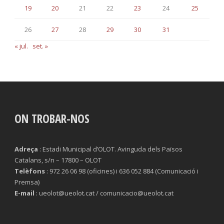
19
20
21
22
23
24
25
26
27
28
29
30
31
« jul.
set. »
ON TROBAR-NOS
Adreça
: Estadi Municipal d’OLOT. Avinguda dels Països
Catalans, s/n – 17800 – OLOT
Telèfons
: 972 26 06 98 (oficines) i 636 052 884 (Comunicació i
Premsa)
E-mail
: ueolot@ueolot.cat / comunicacio@ueolot.cat