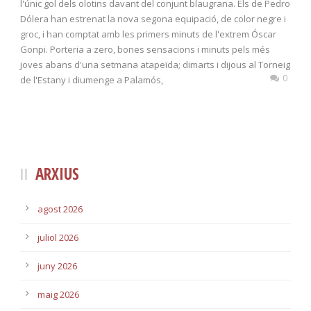
l'únic gol dels olotins davant del conjunt blaugrana. Els de Pedro
Dólera han estrenat la nova segona equipació, de color negre i
groc, i han comptat amb les primers minuts de l'extrem Óscar
Gonpi. Porteria a zero, bones sensacions i minuts pels més
joves abans d'una setmana atapeïda; dimarts i dijous al Torneig
0
de l'Estany i diumenge a Palamós,
ARXIUS
agost 2026
juliol 2026
juny 2026
maig 2026