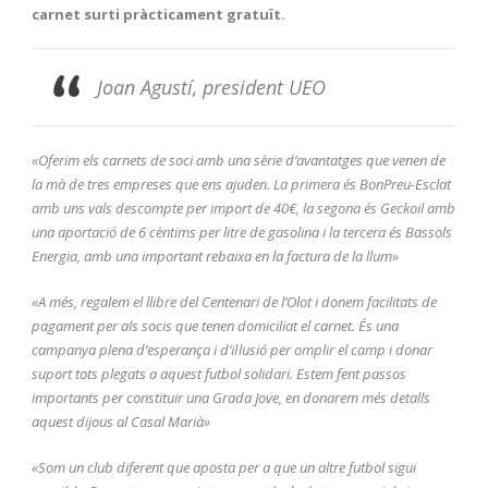
carnet surti pràcticament gratuït.
Joan Agustí, president UEO
«Oferim els carnets de soci amb una sèrie d’avantatges que venen de
la mà de tres empreses que ens ajuden. La primera és BonPreu-Esclat
amb uns vals descompte per import de 40€, la segona és Geckoil amb
una aportació de 6 cèntims per litre de gasolina i la tercera és Bassols
Energia, amb una important rebaixa en la factura de la llum»
«A més, regalem el llibre del Centenari de l’Olot i donem facilitats de
pagament per als socis que tenen domiciliat el carnet. És una
campanya plena d’esperança i d’il·lusió per omplir el camp i donar
suport tots plegats a aquest futbol solidari. Estem fent passos
importants per constituir una Grada Jove, en donarem més detalls
aquest dijous al Casal Marià»
«Som un club diferent que aposta per a que un altre futbol sigui