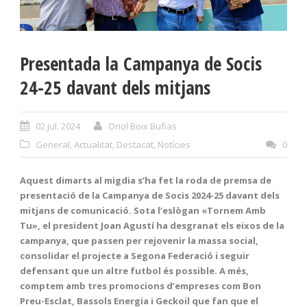
Presentada la Campanya de Socis
24-25 davant dels mitjans
02 jul. 2024
Oriol Boix Bufias
General
,
Actualitat
,
Destacat
,
Notícies
0
Aquest dimarts al migdia s’ha fet la roda de premsa de
presentació de la Campanya de Socis 2024-25 davant dels
mitjans de comunicació. Sota l’eslògan «Tornem Amb
Tu», el president Joan Agustí ha desgranat els eixos de la
campanya, que passen per rejovenir la massa social,
consolidar el projecte a Segona Federació i seguir
defensant que un altre futbol és possible. A més,
comptem amb tres promocions d’empreses com Bon
Preu-Esclat, Bassols Energia i Geckoil que fan que el