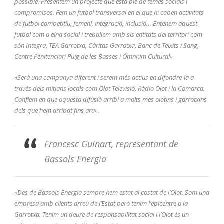
possible. Presentem un projecte que està ple de temes socials i
compromisos. Fem un futbol transversal en el que hi caben activitats
de futbol competitiu, femení, integració, inclusió… Entenem aquest
futbol com a eina social i treballem amb sis entitats del territori com
són Integra, TEA Garrotxa, Càritas Garrotxa, Banc de Teixits i Sang,
Centre Penitenciari Puig de les Basses i Òmnium Cultural»
«Serà una campanya diferent i serem més actius en difondre-la a
través dels mitjans locals com Olot Televisió, Ràdio Olot i la Comarca.
Confiem en que aquesta difusió arribi a molts més olotins i garrotxins
dels que hem arribat fins ara».
Francesc Guinart, representant de
Bassols Energia
«Des de Bassols Energia sempre hem estat al costat de l’Olot. Som una
empresa amb clients arreu de l’Estat però tenim l’epicentre a la
Garrotxa. Tenim un deure de responsabilitat social i l’Olot és un