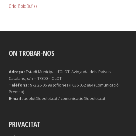
Oriol Boix Bufias
ON TROBAR-NOS
Adreça
: Estadi Municipal d’OLOT. Avinguda dels Països
Catalans, s/n – 17800 – OLOT
Telèfons
: 972 26 06 98 (oficines) i 636 052 884 (Comunicació i
Premsa)
E-mail
: ueolot@ueolot.cat / comunicacio@ueolot.cat
PRIVACITAT