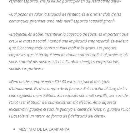
referent esportiu, ens fa il·lusió participar en aquesta campanya»
«Cal posar en valor la situació de l’entitat, és el primer club de les
comarques gironines amb més nivell esportiu i capital gironí»
«L’objectiu és doble, incentivar la captació de socis, és important que
creixi la massa social, i també una implicació empresarial, és evident
que Olot competeix contra ciutats molt més grans. Les poques
empreses que hi ha aquí hem de donar suport explícit al projecte, als
socis i també als nostres clients. Establir sinergies empresarials,
socials i esportives»
«Fem un descompte entre 50 i 60 euros en funció del tipus
d’abonament. Es descompta de la factura d’electricitat al llarg de les
cinc següents mensualitats. Els requisits són molt senzills, ser soci de
l’Olot i ser el titular del subministrament elèctric.
Amb aquesta
iniciativa hi guanya el soci, hi guanya el client de l’Olot, hi guanya l’Olot
i Bassols té un retorn en forma de fidelització del client».
MÉS INFO DE LA CAMPANYA: