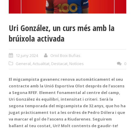
Uri González, un curs més amb la
brúixola activada
12 juny 2024
Oriol Boix Bufias
General
,
Actualitat
,
Destacat
,
Notícies
0
El migcampista gavanenc renova automàticament el seu
contracte amb la Unió Esportiva Olot després de l’ascens
a Segona RFEF. Element fonamental al centre del camp,
Uri González és equilibri, intensitat i criteri. Serà la
segona temporada del migcampista de 32 anys, que ho ha
jugat pràcticament tot a les ordres de Pedro Dólera i que
va marcar el gol de l’ascens a Riudarenes. Seguirem
ballant al teu costat, Uri! Molt contents de gaudir-te!