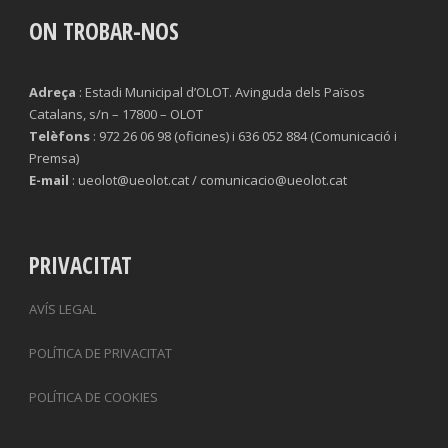
ON TROBAR-NOS
Adreça
: Estadi Municipal d’OLOT. Avinguda dels Països
Catalans, s/n – 17800 – OLOT
Telèfons
: 972 26 06 98 (oficines) i 636 052 884 (Comunicació i
Premsa)
E-mail
: ueolot@ueolot.cat / comunicacio@ueolot.cat
PRIVACITAT
AVÍS LEGAL
POLÍTICA DE PRIVACITAT
POLÍTICA DE COOKIES