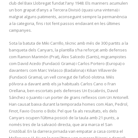
club del Baix Llobregat fundat l’any 1948. Els mariners acumulen
un bon grapat d’anys a Tercera Divisió (quasi una vintena) i
malgrat alguns patiments, aconseguint sempre la permanència
a la categoria, fins i tot fent passos endavant en les últimes
campanyes.
Sota la batuta de Miki Carrillo, tècnic amb més de 300 partits a la
banqueta dels Canyars, la plantilla s’ha reforçat amb defenses
com Ramon Marimón (Prat), Álex Salcedo (Sants), migcampistes
com David Acedo (Fundació Grama) i Carlos Portero (Europa) o
davanters com Marc Velasco (Badalona) i Kilian Villaverde
(Fundació Grama), un vell conegut de l’afició olotina. Més
pólvora a davant amb els ja habituals Carlos Cano o Fran
Orellana, ben escortats pels defenses Uri Escabrós, David
Sánchez o Juanito i un porter de grans reflexos com Uri Antonell.
Han causat baixa durant la temporada homes com Alan, Pedrol,
Finot, Favio Osorio o Bobi. Pel que fa als resultats, els dels
Canyars ocupen l’última posició de la taula amb 21 punts, a
només tres de la salvació directa, que ara marca el San
Cristóbal. En la darrera jornada van empatar a casa contra el
Mollerussa (1-1) i en la penúltima van superar l’Hospi a domicili