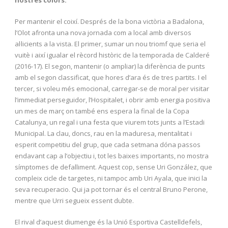
Per mantenir el coixí. Després de la bona victòria a Badalona,
l’Olot afronta una nova jornada com a local amb diversos
al·licients a la vista. El primer, sumar un nou triomf que seria el
vuitè i així igualar el rècord històric de la temporada de Calderé
(2016-17). El segon, mantenir (o ampliar) la diferència de punts
amb el segon classificat, que hores d’ara és de tres partits. I el
tercer, si voleu més emocional, carregar-se de moral per visitar
l’immediat perseguidor, l’Hospitalet, i obrir amb energia positiva
un mes de març on també ens espera la final de la Copa
Catalunya, un regal i una festa que viurem tots junts a l’Estadi
Municipal. La clau, doncs, rau en la maduresa, mentalitat i
esperit competitiu del grup, que cada setmana dóna passos
endavant cap a l’objectiu i, tot les baixes importants, no mostra
símptomes de defalliment. Aquest cop, sense Uri González, que
compleix cicle de targetes, ni tampoc amb Uri Ayala, que inici la
seva recuperacio. Qui ja pot tornar és el central Bruno Perone,
mentre que Urri segueix essent dubte.
El rival d’aquest diumenge és la Unió Esportiva Castelldefels,