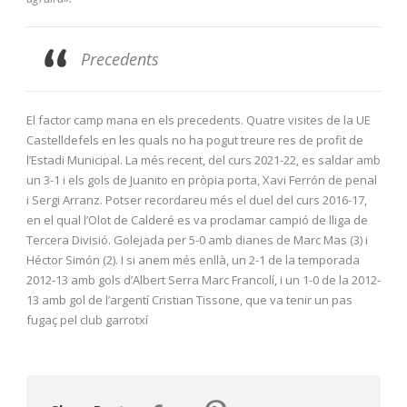
Precedents
El factor camp mana en els precedents. Quatre visites de la UE
Castelldefels en les quals no ha pogut treure res de profit de
l’Estadi Municipal. La més recent, del curs 2021-22, es saldar amb
un 3-1 i els gols de Juanito en pròpia porta, Xavi Ferrón de penal
i Sergi Arranz. Potser recordareu més el duel del curs 2016-17,
en el qual l’Olot de Calderé es va proclamar campió de lliga de
Tercera Divisió. Golejada per 5-0 amb dianes de Marc Mas (3) i
Héctor Simón (2). I si anem més enllà, un 2-1 de la temporada
2012-13 amb gols d’Albert Serra Marc Francolí, i un 1-0 de la 2012-
13 amb gol de l’argentí Cristian Tissone, que va tenir un pas
fugaç pel club garrotxí