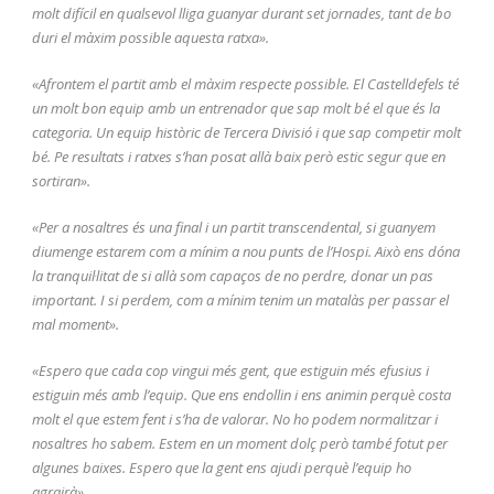
molt difícil en qualsevol lliga guanyar durant set jornades, tant de bo
duri el màxim possible aquesta ratxa».
«Afrontem el partit amb el màxim respecte possible. El Castelldefels té
un molt bon equip amb un entrenador que sap molt bé el que és la
categoria. Un equip històric de Tercera Divisió i que sap competir molt
bé. Pe resultats i ratxes s’han posat allà baix però estic segur que en
sortiran».
«Per a nosaltres és una final i un partit transcendental, si guanyem
diumenge estarem com a mínim a nou punts de l’Hospi. Això ens dóna
la tranquil·litat de si allà som capaços de no perdre, donar un pas
important. I si perdem, com a mínim tenim un matalàs per passar el
mal moment».
«Espero que cada cop vingui més gent, que estiguin més efusius i
estiguin més amb l’equip. Que ens endollin i ens animin perquè costa
molt el que estem fent i s’ha de valorar. No ho podem normalitzar i
nosaltres ho sabem. Estem en un moment dolç però també fotut per
algunes baixes. Espero que la gent ens ajudi perquè l’equip ho
agrairà».