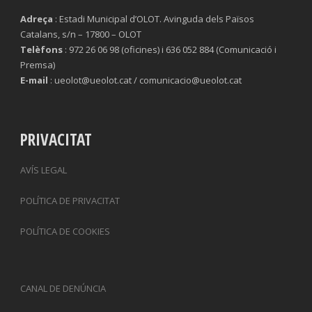
Adreça
: Estadi Municipal d’OLOT. Avinguda dels Països
Catalans, s/n – 17800 – OLOT
Telèfons
: 972 26 06 98 (oficines) i 636 052 884 (Comunicació i
Premsa)
E-mail
: ueolot@ueolot.cat / comunicacio@ueolot.cat
PRIVACITAT
AVÍS LEGAL
POLÍTICA DE PRIVACITAT
POLÍTICA DE COOKIES
CANAL DE DENÚNCIA