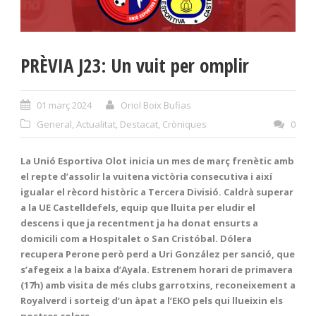
PRÈVIA J23: Un vuit per omplir
01 març 2024
Oriol Boix Bufias
General
,
Actualitat
,
Destacat
,
Cròniques
0
La Unió Esportiva Olot inicia un mes de març frenètic amb
el repte d’assolir la vuitena victòria consecutiva i així
igualar el rècord històric a Tercera Divisió. Caldrà superar
a la UE Castelldefels, equip que lluita per eludir el
descens i que ja recentment ja ha donat ensurts a
domicili com a Hospitalet o San Cristóbal. Dólera
recupera Perone però perd a Uri González per sanció, que
s’afegeix a la baixa d’Ayala. Estrenem horari de primavera
(17h) amb visita de més clubs garrotxins, reconeixement a
Royalverd i sorteig d’un àpat a l’EKO pels qui llueixin els
nostres colors.