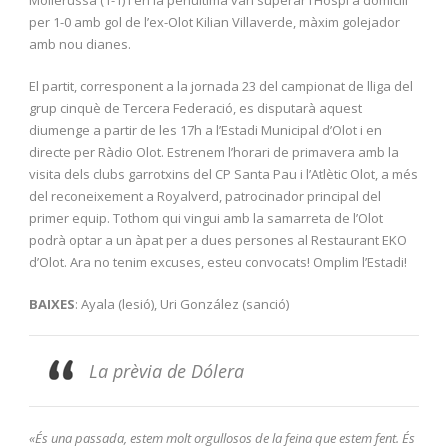
per 1-0 amb gol de l’ex-Olot Kilian Villaverde, màxim golejador
amb nou dianes.
El partit, corresponent a la jornada 23 del campionat de lliga del
grup cinquè de Tercera Federació, es disputarà aquest
diumenge a partir de les 17h a l’Estadi Municipal d’Olot i en
directe per Ràdio Olot. Estrenem l’horari de primavera amb la
visita dels clubs garrotxins del CP Santa Pau i l’Atlètic Olot, a més
del reconeixement a Royalverd, patrocinador principal del
primer equip. Tothom qui vingui amb la samarreta de l’Olot
podrà optar a un àpat per a dues persones al Restaurant EKO
d’Olot. Ara no tenim excuses, esteu convocats! Omplim l’Estadi!
BAIXES
: Ayala (lesió), Uri González (sanció)
La prèvia de Dólera
«És una passada, estem molt orgullosos de la feina que estem fent. És