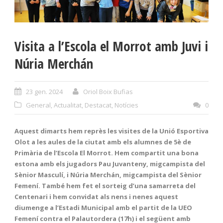
Visita a l’Escola el Morrot amb Juvi i
Núria Merchán
23 gen. 2024
Oriol Boix Bufias
General
,
Actualitat
,
Destacat
,
Notícies
0
Aquest dimarts hem reprès les visites de la Unió Esportiva
Olot a les aules de la ciutat amb els alumnes de 5è de
Primària de l’Escola El Morrot. Hem compartit una bona
estona amb els jugadors Pau Juvanteny, migcampista del
Sènior Masculí, i Núria Merchán, migcampista del Sènior
Femení. També hem fet el sorteig d’una samarreta del
Centenari i hem convidat als nens i nenes aquest
diumenge a l’Estadi Municipal amb el partit de la UEO
Femení contra el Palautordera (17h) i el següent amb