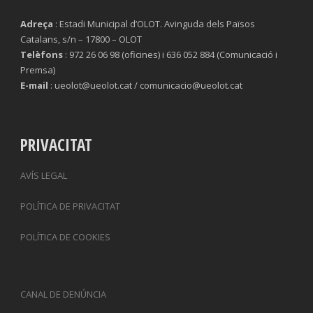
Adreça
: Estadi Municipal d’OLOT. Avinguda dels Països
Catalans, s/n – 17800 – OLOT
Telèfons
: 972 26 06 98 (oficines) i 636 052 884 (Comunicació i
Premsa)
E-mail
: ueolot@ueolot.cat / comunicacio@ueolot.cat
PRIVACITAT
AVÍS LEGAL
POLÍTICA DE PRIVACITAT
POLÍTICA DE COOKIES
CANAL DE DENÚNCIA