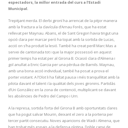
espectadors, la millor entrada del curs a l’Estadi
Municipal.
Trepitjant merda. El derbi gironí ha arrencat de la pitjor manera
amb la fractura a la clavícula d’Arnau Forés, que ha estat
rellevat per Maynau. Abans, el de Sant Gregori havia tingut una
opció clara per marcar però ha topat amb la sortida de Lucas,
acció on s’ha produït la lesió. També ha creat perill Marc Mas a
servei de cantonada tot i que la major possessió en aquest
primer temps ha estat per al Girona B. Ocasió clara d’Almena i
gol anul·lat a Enric Garcia per una pèrdua de Barnils. Maynau,
amb una bona acció individual, també ha posat a prova el
porter visitant. A l’Olot li ha faltat pausa i més tranquil·litat amb la
pilota davant el talent i la qualitat dels joves gironins. Partidàs
d’Uri González en la zona de contenció, multiplicant-se davant
les absències de Pedro del Campo i Urri.
A la represa, sortida forta del Girona B amb oportunitats clares
que ha pogut salvar Mourin, deixant el zero a la porteria per
tercer partit consecutiu. Noves aparicions de Wadi i Almena, que
han trobat més espais a la defensa olotina. Doble canvi de