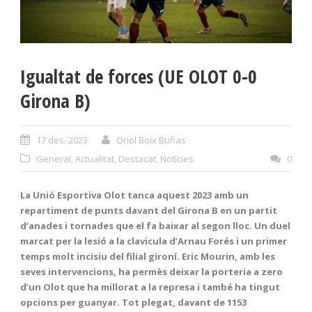
Igualtat de forces (UE OLOT 0-0
Girona B)
17 des. 2023
Oriol Boix Bufias
General
,
Actualitat
,
Destacat
,
Notícies
0
La Unió Esportiva Olot tanca aquest 2023 amb un
repartiment de punts davant del Girona B en un partit
d’anades i tornades que el fa baixar al segon lloc. Un duel
marcat per la lesió a la clavicula d’Arnau Forés i un primer
temps molt incisiu del filial gironí. Eric Mourin, amb les
seves intervencions, ha permès deixar la porteria a zero
d’un Olot que ha millorat a la represa i també ha tingut
opcions per guanyar. Tot plegat, davant de 1153