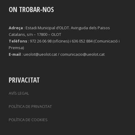
ON TROBAR-NOS
Adreça
: Estadi Municipal d’OLOT. Avinguda dels Països
Catalans, s/n – 17800 – OLOT
Telèfons
: 972 26 06 98 (oficines) i 636 052 884 (Comunicació i
Premsa)
E-mail
: ueolot@ueolot.cat / comunicacio@ueolot.cat
PRIVACITAT
AVÍS LEGAL
POLÍTICA DE PRIVACITAT
POLÍTICA DE COOKIES