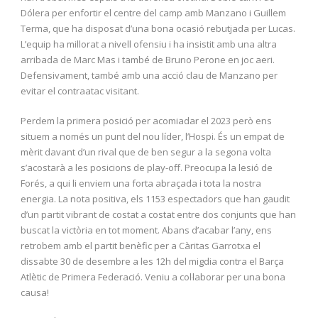
Dólera per enfortir el centre del camp amb Manzano i Guillem
Terma, que ha disposat d’una bona ocasió rebutjada per Lucas.
L’equip ha millorat a nivell ofensiu i ha insistit amb una altra
arribada de Marc Mas i també de Bruno Perone en joc aeri.
Defensivament, també amb una acció clau de Manzano per
evitar el contraatac visitant.
Perdem la primera posició per acomiadar el 2023 però ens
situem a només un punt del nou líder, l’Hospi. És un empat de
mèrit davant d’un rival que de ben segur a la segona volta
s’acostarà a les posicions de play-off. Preocupa la lesió de
Forés, a qui li enviem una forta abraçada i tota la nostra
energia. La nota positiva, els 1153 espectadors que han gaudit
d’un partit vibrant de costat a costat entre dos conjunts que han
buscat la victòria en tot moment. Abans d’acabar l’any, ens
retrobem amb el partit benèfic per a Càritas Garrotxa el
dissabte 30 de desembre a les 12h del migdia contra el Barça
Atlètic de Primera Federació. Veniu a col·laborar per una bona
causa!