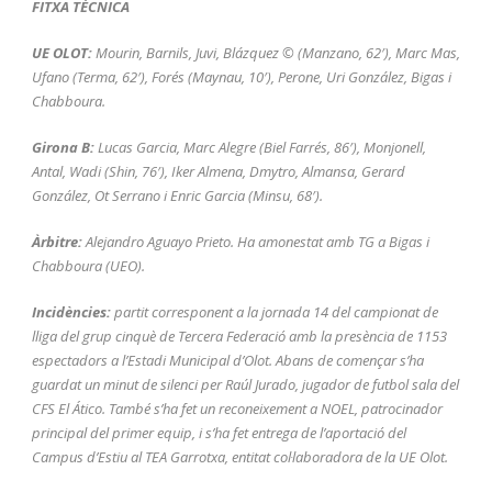
FITXA TÈCNICA
UE OLOT:
Mourin, Barnils, Juvi, Blázquez © (Manzano, 62′), Marc Mas,
Ufano (Terma, 62′), Forés (Maynau, 10′), Perone, Uri González, Bigas i
Chabboura.
Girona B:
Lucas Garcia, Marc Alegre (Biel Farrés, 86′), Monjonell,
Antal, Wadi (Shin, 76′), Iker Almena, Dmytro, Almansa, Gerard
González, Ot Serrano i Enric Garcia (Minsu, 68′).
Àrbitre:
Alejandro Aguayo Prieto. Ha amonestat amb TG a Bigas i
Chabboura (UEO).
Incidències:
partit corresponent a la jornada 14 del campionat de
lliga del grup cinquè de Tercera Federació amb la presència de 1153
espectadors a l’Estadi Municipal d’Olot. Abans de començar s’ha
guardat un minut de silenci per Raúl Jurado, jugador de futbol sala del
CFS El Ático. També s’ha fet un reconeixement a NOEL, patrocinador
principal del primer equip, i s’ha fet entrega de l’aportació del
Campus d’Estiu al TEA Garrotxa, entitat col·laboradora de la UE Olot.