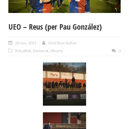
UEO – Reus (per Pau González)
26 nov. 2023
Oriol Boix Bufias
Actualitat
,
Destacat
,
Albums
0