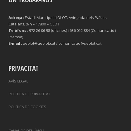
Adreça
: Estadi Municipal d’OLOT. Avinguda dels Països
Catalans, s/n – 17800 – OLOT
Telèfons
: 972 26 06 98 (oficines) i 636 052 884 (Comunicació i
Premsa)
E-mail
: ueolot@ueolot.cat / comunicacio@ueolot.cat
PRIVACITAT
AVÍS LEGAL
POLÍTICA DE PRIVACITAT
POLÍTICA DE COOKIES
CANAL DE DENÚNCIA