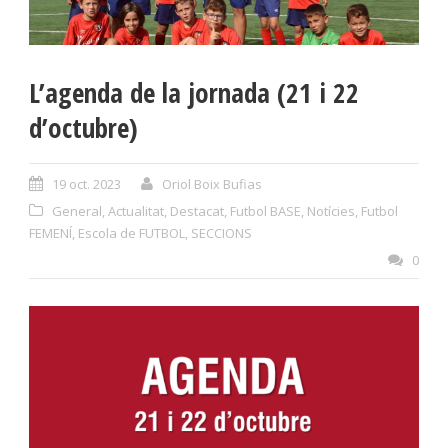
L’agenda de la jornada (21 i 22
d’octubre)
19 oct. 2023
Oriol Boix Bufias
General
,
Actualitat
,
Destacat
,
Futbol BASE
,
Notícies
,
Futbol
FEMENÍ
,
Escola de FUTBOL
,
SECCIONS
0