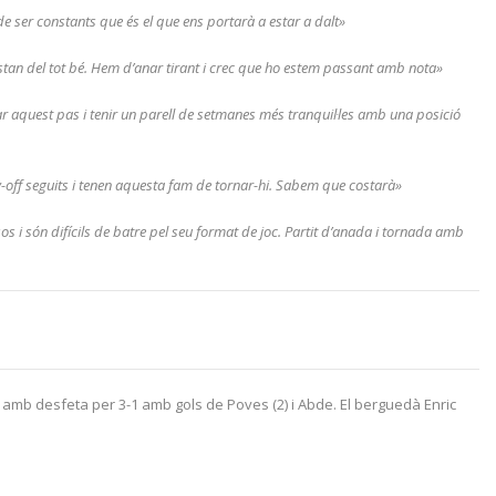
 de ser constants que és el que ens portarà a estar a dalt»
estan del tot bé. Hem d’anar tirant i crec que ho estem passant amb nota»
onar aquest pas i tenir un parell de setmanes més tranquil·les amb una posició
lay-off seguits i tenen aquesta fam de tornar-hi. Sabem que costarà»
os i són difícils de batre pel seu format de joc. Partit d’anada i tornada amb
EF, amb desfeta per 3-1 amb gols de Poves (2) i Abde. El berguedà Enric