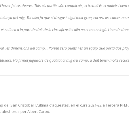
haver fet els deures. Tots els partits són complicats, el treball és el mateix i hem
talunya pel mig. Tot això fa que el desgast sigui molt gran, encara les cames no 
e et col·loca a la part de dalt de la classificació i allà no et mou ningú. Hem de d
el rival, les dimensions del camp… Porten zero punts i és un equip que porta dos p
titulars. Ha firmat jugadors de qualitat al mig del camp, a dalt tenen molts recurs
camp del San Cristóbal. L’última d’aquestes, en el curs 2021-22 a Tercera RF
git aleshores per Albert Carbó.