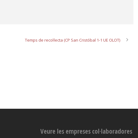
Temps de recol·lecta (CP San Cristóbal 1-1 UE OLOT)
Veure les empreses col·laboradores