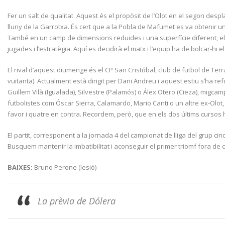
Fer un salt de qualitat. Aquest és el propòsit de l’Olot en el segon des
lluny de la Garrotxa. És cert que a la Pobla de Mafumet es va obtenir
També en un camp de dimensions reduïdes i una superfície diferent, els d
jugades i l’estratègia. Aquí es decidirà el matx i l’equip ha de bolcar-hi e
El rival d’aquest diumenge és el CP San Cristóbal, club de futbol de Terr
vuitanta). Actualment està dirigit per Dani Andreu i aquest estiu s’ha 
Guillem Vilà (Igualada), Silvestre (Palamós) o Álex Otero (Cieza), migcam
futbolistes com Óscar Sierra, Calamardo, Mario Canti o un altre ex-Olot, 
favor i quatre en contra. Recordem, però, que en els dos últims cursos ha
El partit, corresponent a la jornada 4 del campionat de lliga del grup c
Busquem mantenir la imbatibilitat i aconseguir el primer triomf fora de 
BAIXES:
Bruno Perone (lesió)
La prèvia de Dólera