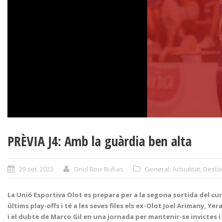
PRÈVIA J4: Amb la guàrdia ben alta
29 set. 2023
Oriol Boix Bufias
General
,
Actualitat
,
Desta
La Unió Esportiva Olot es prepara per a la segona sortida del cu
últims play-offs i té a les seves files els ex-Olot Joel Arimany, Y
i el dubte de Marco Gil en una jornada per mantenir-se invictes i