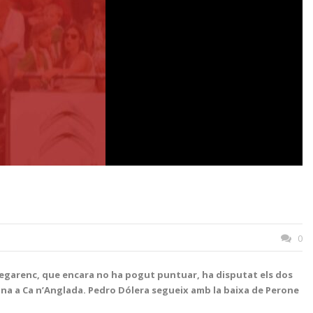
0
nt egarenc, que encara no ha pogut puntuar, ha disputat els dos
olotina a Ca n’Anglada. Pedro Dólera segueix amb la baixa de Perone