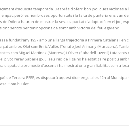
plaçament d’aquesta temporada. Després d’oferir bon joc i dues victòries a l
 un empat, però les nombroses oportunitats i la falta de punteria ens van
e Dólera hauran de mostrar la seva capacitat d’adaptació en el joc, especi
ls cinc sentits per tenir opcions de sortir amb victòria del feu egarenc.
assa fundat l’any 1957 amb una llarga trajectòria a Primera Catalana i en c
reforçat amb ex-Olot com Enric Vallès (Tona) o Joel Arimany (Maracena). Ta
pistes com Miguel Martínez (Manresa) i Oliver (Sabadell juvenil) i atacants 
el pivot Yeray Sabariego. El seu inici de lliga no ha estat gaire positiu amb
 disputat la promoció d’ascens i ha mostrat una gran fiabilitat com a local
inquè de Tercera RFEF, es disputarà aquest diumenge a les 12h al Municipal
casa. Som-hi Olot!