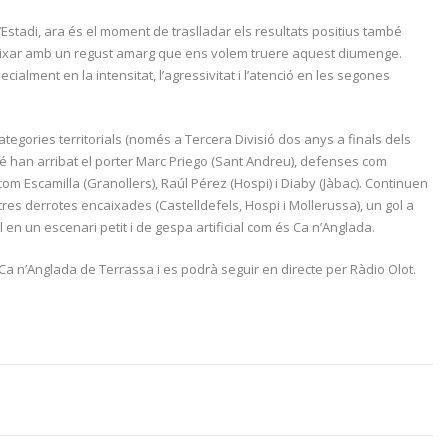
’Estadi, ara és el moment de traslladar els resultats positius també
 deixar amb un regust amarg que ens volem truere aquest diumenge.
alment en la intensitat, l’agressivitat i l’atenció en les segones
ategories territorials (només a Tercera Divisió dos anys a finals dels
mbé han arribat el porter Marc Priego (Sant Andreu), defenses com
com Escamilla (Granollers), Raúl Pérez (Hospi) i Diaby (Jàbac). Continuen
 tres derrotes encaixades (Castelldefels, Hospi i Mollerussa), un gol a
 en un escenari petit i de gespa artificial com és Ca n’Anglada.
 Ca n’Anglada de Terrassa i es podrà seguir en directe per Ràdio Olot.