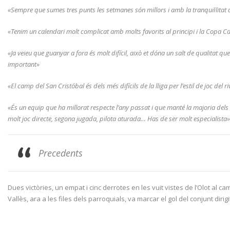
«Sempre que sumes tres punts les setmanes són millors i amb la tranquil·litat d’
«Tenim un calendari molt complicat amb molts favorits al principi i la Copa Ca
«Ja veieu que guanyar a fora és molt difícil, això et dóna un salt de qualitat qu
important»
«El camp del San Cristóbal és dels més difícils de la lliga per l’estil de joc d
«És un equip que ha millorat respecte l’any passat i que manté la majoria dels 
molt joc directe, segona jugada, pilota aturada… Has de ser molt especialista»
Precedents
Dues victòries, un empat i cinc derrotes en les vuit vistes de l’Olot al 
Vallès, ara a les files dels parroquials, va marcar el gol del conjunt diri